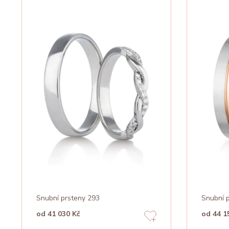
Snubní prsteny 293
Snubní 
od 41 030 Kč
od 44 1