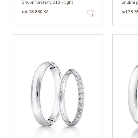
Snubní prsteny 913 - light
Snubní 
od 18 880 Kč
od 33 5