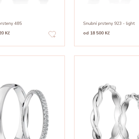
prsteny 485
Snubní prsteny 923 - light
20 Kč
od 18 500 Kč