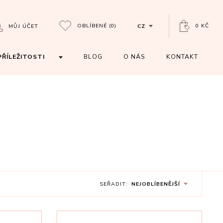
OBLÍBENÉ
(0)
0 KČ
MŮJ ÚČET
CZ
PŘÍLEŽITOSTI
BLOG
O NÁS
KONTAKT
SEŘADIT:
NEJOBLÍBENĚJŠÍ