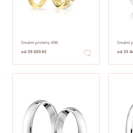
Snubní prsteny 496
Snubní 
od 39 030 Kč
od 33 4