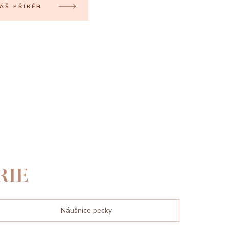
ÁŠ PŘÍBĚH
RIE
Náušnice pecky