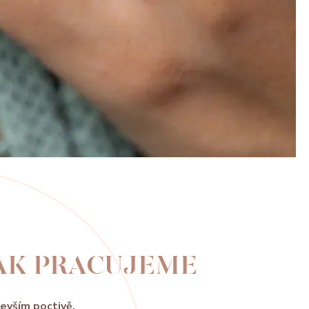
AK PRACUJEME
evším poctivě.