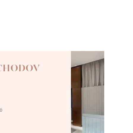
 CHODOV
00