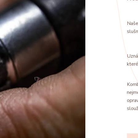
Naše
sluš
Uzná
které
Kom
nej
opra
slouž