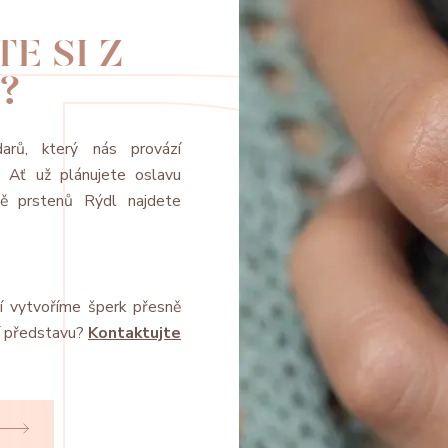
E SI Z
?
arů, který nás provází
y. Ať už plánujete oslavu
tě prstenů Rýdl najdete
í vytvoříme šperk přesně
í představu?
Kontaktujte