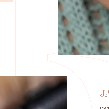
J
Před