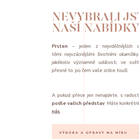
NEVYBRALI JST
NAŠÍ NABÍDKY
Prsten
– jeden z nejvděčnějších d
těmi nejvzácnějšími životními okamžik
jakékoliv významné události, ve svě
přesně to, po čem vaše srdce touží.
A pokud přece jen nenajdete, s radost
podle vašich představ
. Máte konkrétn
nás
.
VÝROBA A ÚPRAVY NA MÍRU