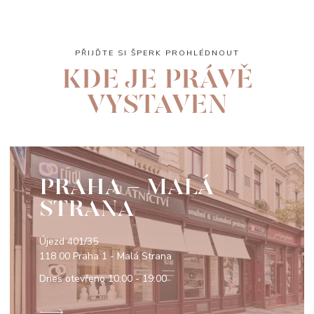
PŘIJĎTE SI ŠPERK PROHLÉDNOUT
KDE JE PRÁVĚ
VYSTAVEN
PRAHA - MALÁ
STRANA
Újezd 401/35
118 00 Praha 1 - Malá Strana
Dnes otevřeno
10:00 - 19:00