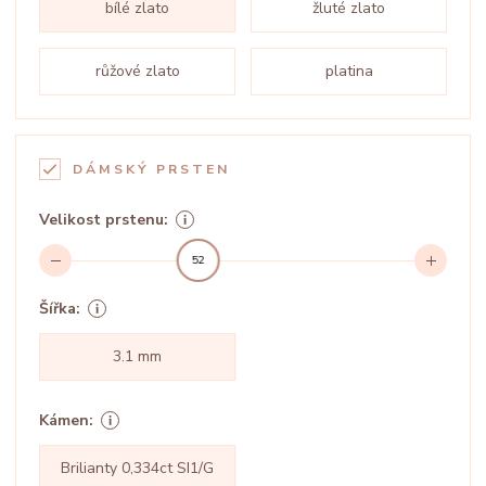
bílé zlato
žluté zlato
růžové zlato
platina
DÁMSKÝ PRSTEN
Velikost prstenu:
52
Šířka:
3.1 mm
Kámen:
Brilianty 0,334ct SI1/G