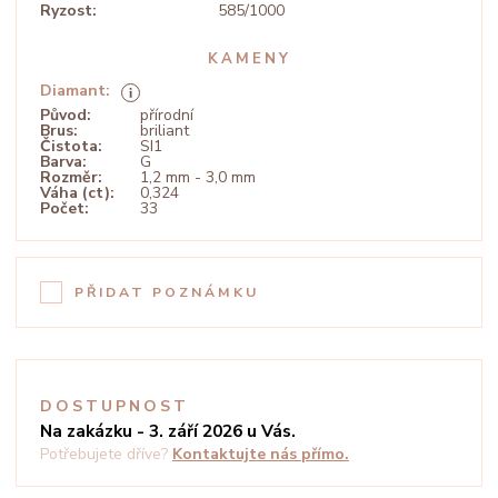
Ryzost:
585/1000
KAMENY
Diamant:
Původ:
přírodní
Brus:
briliant
Čistota:
SI1
Barva:
G
Rozměr:
1,2 mm - 3,0 mm
Váha (ct):
0,324
Počet:
33
PŘIDAT POZNÁMKU
DOSTUPNOST
Na zakázku - 3. září 2026 u Vás.
Potřebujete dříve?
Kontaktujte nás přímo.