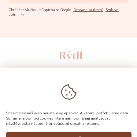
Chráněno službou reCaptcha od Google |
Ochrana soukromí
|
Smluvní
podmínky
Snažíme se náš web neustále vylepšovat. A k tomu potřebujeme data.
Sbíráme je
pomocí cookies
, které nám pomáhají analyzovat
návštěvnost a následně přizpůsobit obsah a reklamu.
© 2026, Rýdl