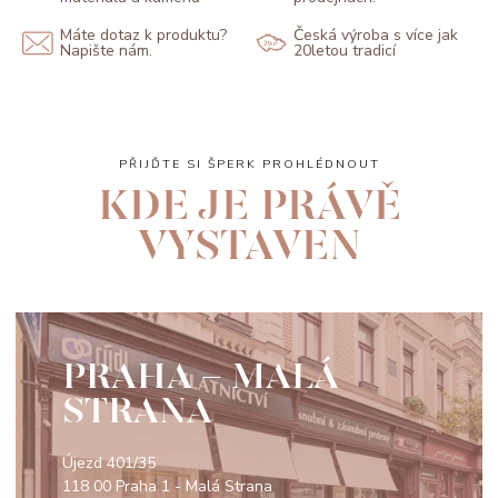
Máte dotaz k produktu?
Česká výroba s více jak
Napište nám.
20letou tradicí
PŘIJĎTE SI ŠPERK PROHLÉDNOUT
KDE JE PRÁVĚ
VYSTAVEN
PRAHA - MALÁ
STRANA
Újezd 401/35
118 00 Praha 1 - Malá Strana