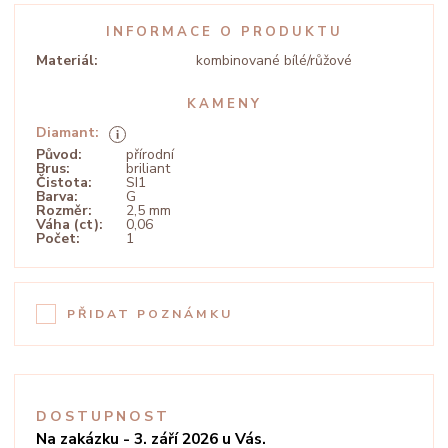
INFORMACE O PRODUKTU
Materiál:
kombinované bílé/růžové
KAMENY
Diamant:
Původ:
přírodní
Brus:
briliant
Čistota:
SI1
Barva:
G
Rozměr:
2,5 mm
Váha (ct):
0,06
Počet:
1
PŘIDAT POZNÁMKU
DOSTUPNOST
Na zakázku - 3. září 2026 u Vás.