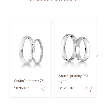
Snubní prsteny 924 -
Snubní prsteny 473
light
S
50 950 Kč
31 260 Kč
4