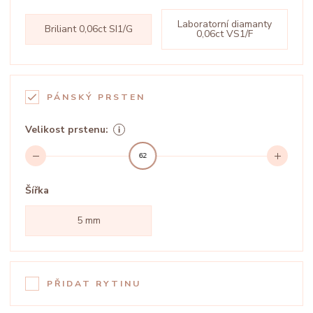
Laboratorní diamanty
Briliant 0,06ct SI1/G
0,06ct VS1/F
PÁNSKÝ PRSTEN
Velikost prstenu:
62
Šířka
5 mm
PŘIDAT RYTINU