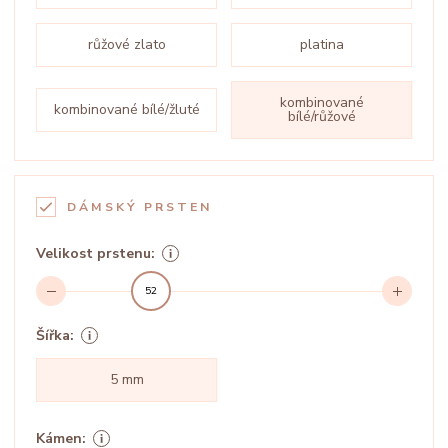
růžové zlato
platina
kombinované
kombinované bílé/žluté
bílé/růžové
DÁMSKÝ PRSTEN
Velikost prstenu:
52
Šířka:
5 mm
Kámen: