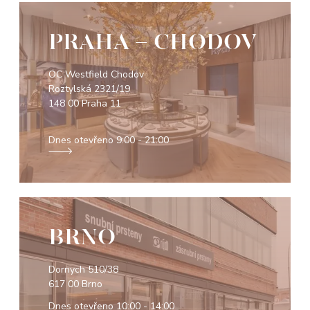
PRAHA - CHODOV
OC Westfield Chodov
Roztylská 2321/19
148 00 Praha 11
Dnes otevřeno
9:00 - 21:00
BRNO
Dornych 510/38
617 00 Brno
Dnes otevřeno
10:00 - 14:00