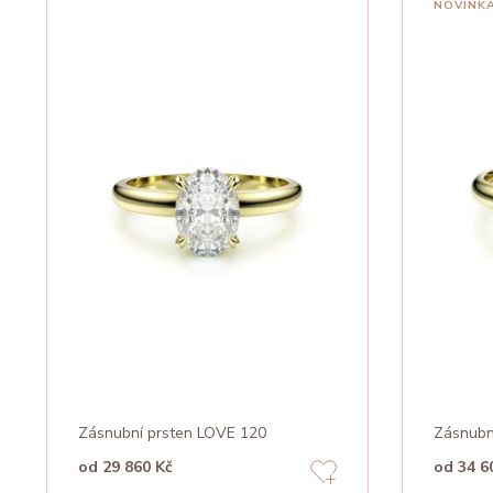
NOVINK
Zásnubní prsten LOVE 120
Zásnubn
od 29 860 Kč
od 34 6