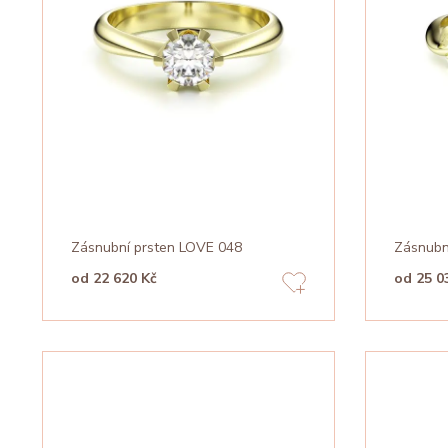
Zásnubní prsten LOVE 048
Zásnubn
od 22 620 Kč
od 25 0