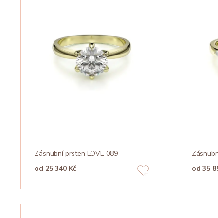
Zásnubní prsten LOVE 089
Zásnubn
od 25 340 Kč
od 35 8