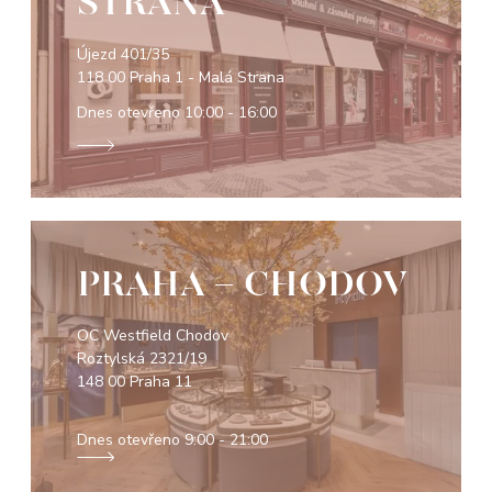
STRANA
Újezd 401/35
118 00 Praha 1 - Malá Strana
Dnes otevřeno
10:00 - 16:00
PRAHA - CHODOV
OC Westfield Chodov
Roztylská 2321/19
148 00 Praha 11
Dnes otevřeno
9:00 - 21:00