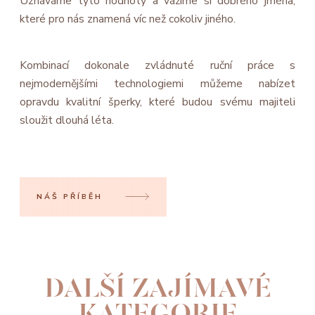
Uznáváme tyto hodnoty a vážíme si dobrého jména,
které pro nás znamená víc než cokoliv jiného.
Kombinací dokonale zvládnuté ruční práce s
nejmodernějšími technologiemi můžeme nabízet
opravdu kvalitní šperky, které budou svému majiteli
sloužit dlouhá léta.
NÁŠ PŘÍBĚH
DALŠÍ ZAJÍMAVÉ
KATEGORIE