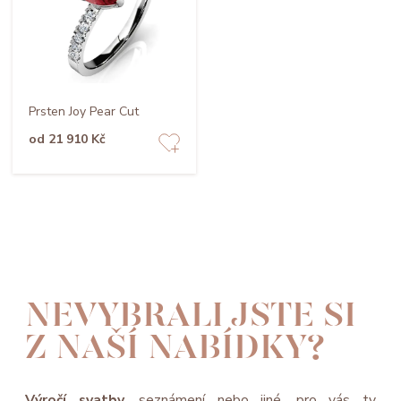
Prsten Joy Pear Cut
od 21 910 Kč
NEVYBRALI JSTE SI
Z NAŠÍ NABÍDKY?
Výročí svatby
, seznámení nebo jiné, pro vás ty