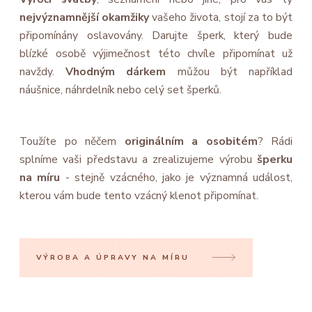
nejvýznamnější okamžiky
vašeho života, stojí za to být
připomínány oslavovány. Darujte šperk, který bude
blízké osobě výjimečnost této chvíle připomínat už
navždy.
Vhodným dárkem
můžou být například
náušnice, náhrdelník nebo celý set šperků.
Toužíte po něčem
originálním a osobitém
? Rádi
splníme vaši představu a zrealizujeme výrobu
šperku
na míru
- stejně vzácného, jako je významná událost,
kterou vám bude tento vzácný klenot připomínat.
VÝROBA A ÚPRAVY NA MÍRU