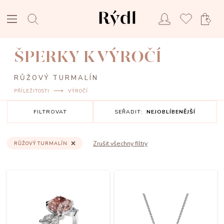
ŠPERKY K VÝROČÍ
RŮŽOVÝ TURMALÍN
PŘÍLEŽITOSTI
VÝROČÍ
FILTROVAT
SEŘADIT:
NEJOBLÍBENĚJŠÍ
Zrušit všechny filtry
RŮŽOVÝ TURMALÍN