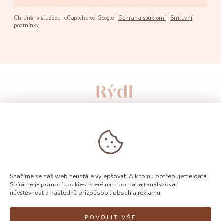
Chráněno službou reCaptcha od Google |
Ochrana soukromí
|
Smluvní
podmínky
Snažíme se náš web neustále vylepšovat. A k tomu potřebujeme data.
Sbíráme je
pomocí cookies
, které nám pomáhají analyzovat
návštěvnost a následně přizpůsobit obsah a reklamu.
© 2026, Rýdl
POVOLIT VŠE