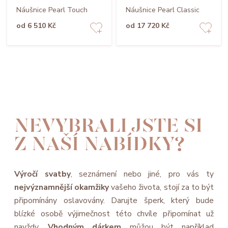
Náušnice Pearl Touch
Náušnice Pearl Classic
od 6 510 Kč
od 17 720 Kč
NEVYBRALI JSTE SI
Z NAŠÍ NABÍDKY?
Výročí svatby
, seznámení nebo jiné, pro vás ty
nejvýznamnější okamžiky
vašeho života, stojí za to být
připomínány oslavovány. Darujte šperk, který bude
blízké osobě výjimečnost této chvíle připomínat už
navždy.
Vhodným dárkem
můžou být například