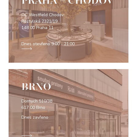
PRAHA - CHODOV
OC Westfield Chodov
Roztylská 2321/19
148 00 Praha 11
Dnes otevřeno
9:00 - 21:00
BRNO
Dornych 510/38
617 00 Brno
Dnes zavřeno