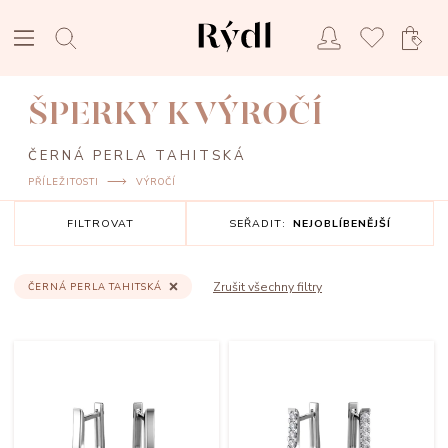
ŠPERKY K VÝROČÍ
ČERNÁ PERLA TAHITSKÁ
PŘÍLEŽITOSTI
VÝROČÍ
FILTROVAT
SEŘADIT:
NEJOBLÍBENĚJŠÍ
Zrušit všechny filtry
ČERNÁ PERLA TAHITSKÁ