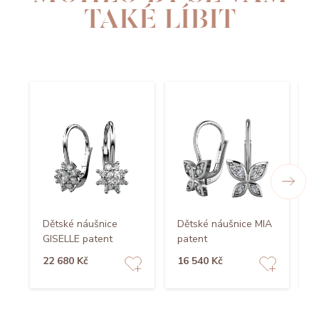
TAKÉ LÍBIT
Dětské náušnice
Dětské náušnice MIA
D
GISELLE patent
patent
K
22 680 Kč
16 540 Kč
1