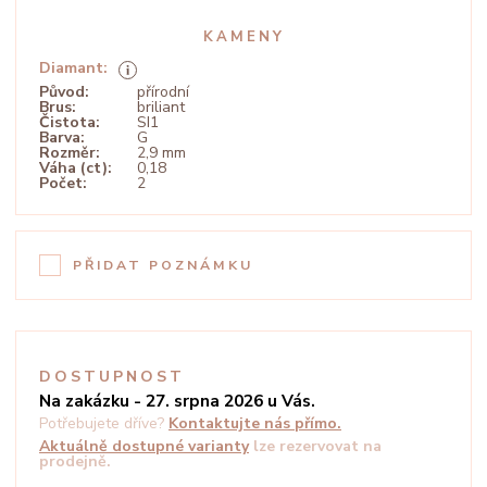
KAMENY
Diamant:
Původ:
přírodní
Brus:
briliant
Čistota:
SI1
Barva:
G
Rozměr:
2,9 mm
Váha (ct):
0,18
Počet:
2
PŘIDAT POZNÁMKU
DOSTUPNOST
Na zakázku - 27. srpna 2026 u Vás.
Potřebujete dříve?
Kontaktujte nás přímo.
Aktuálně dostupné varianty
lze rezervovat na
prodejně.