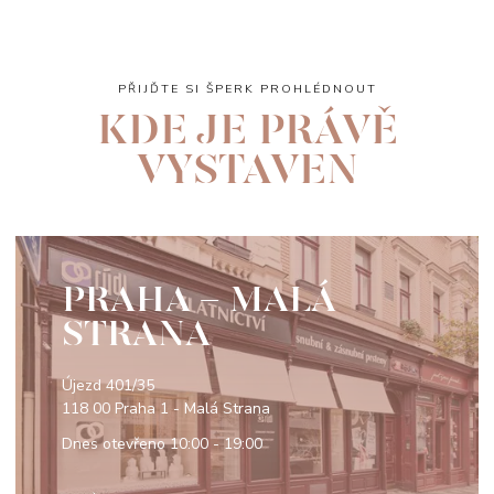
PŘIJĎTE SI ŠPERK PROHLÉDNOUT
KDE JE PRÁVĚ
VYSTAVEN
PRAHA - MALÁ
STRANA
Újezd 401/35
118 00 Praha 1 - Malá Strana
Dnes otevřeno
10:00 - 19:00