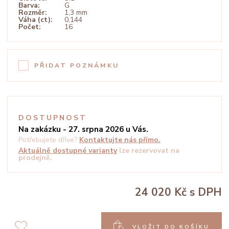
Barva:
G
Rozměr:
1,3 mm
Váha (ct):
0,144
Počet:
16
PŘIDAT POZNÁMKU
DOSTUPNOST
Na zakázku - 27. srpna 2026 u Vás.
Potřebujete dříve?
Kontaktujte nás přímo.
Aktuálně dostupné varianty
lze rezervovat na
prodejně.
24 020 Kč
s DPH
VLOŽIT DO KOŠÍKU