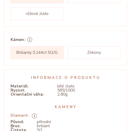
růžové zlato
Kámen:
Brilianty 0,144ct SI1/G
Zirkony
INFORMACE O PRODUKTU
Materiál:
bílé zlato
Ryzost:
585/1000
Orientační váha:
2,80g
KAMENY
Diamant:
Původ:
přírodní
Brus:
briliant
Čistota:
SI1