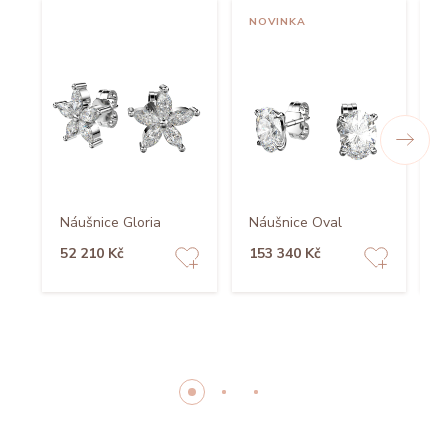
NOVINKA
Náušnice Gloria
Náušnice Oval
N
52 210 Kč
153 340 Kč
1