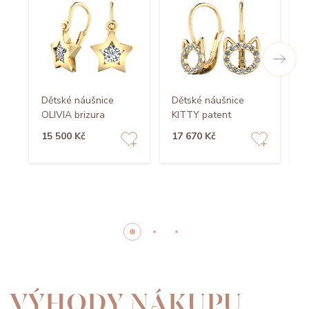
Dětské náušnice
Dětské náušnice
D
OLIVIA brizura
KITTY patent
S
15 500 Kč
17 670 Kč
1
VÝHODY NÁKUPU