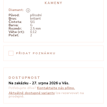
KAMENY
Diamant:
Původ:
přírodní
Brus:
briliant
Čistota:
SI1
Barva:
G
Rozměr:
2,5 mm
Váha (ct):
0,12
Počet:
2
PŘIDAT POZNÁMKU
DOSTUPNOST
Na zakázku - 27. srpna 2026 u Vás.
Potřebujete dříve?
Kontaktujte nás přímo.
Aktuálně dostupné varianty
lze rezervovat na
prodejně.