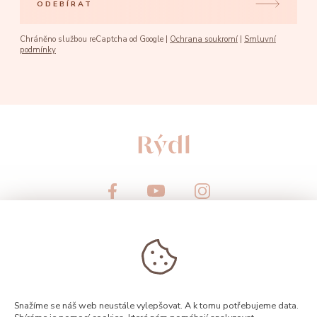
ODEBÍRAT
Chráněno službou reCaptcha od Google |
Ochrana soukromí
|
Smluvní
podmínky
© 2026, Rýdl
Snažíme se náš web neustále vylepšovat. A k tomu potřebujeme data.