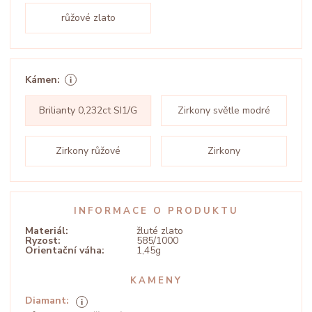
růžové zlato
Kámen:
Brilianty 0,232ct SI1/G
Zirkony světle modré
Zirkony růžové
Zirkony
INFORMACE O PRODUKTU
Materiál:
žluté zlato
Ryzost:
585/1000
Orientační váha:
1,45g
KAMENY
Diamant: