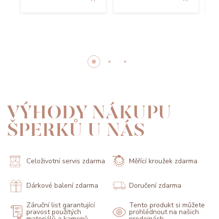
VÝHODY NÁKUPU
ŠPERKŮ U NÁS
Celoživotní servis zdarma
Měřící kroužek zdarma
Dárkové balení zdarma
Doručení zdarma
Záruční list garantující
Tento produkt si můžete
pravost použitých
prohlédnout na našich
materiálů a kamenů
prodejnách.