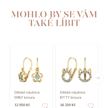
MOHLO BY SE VÁM
TAKÉ LÍBIT
Dětské náušnice
Dětské náušnice
D
EMILY brizura
KITTY brizura
S
12 550 Kč
16 230 Kč
1