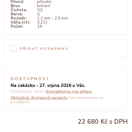
Původ:
přírodní
Brus:
briliant
Čistota:
SI1
Barva:
G
Rozměr:
1,2 mm - 2,5 mm
Váha (ct):
0,232
Počet:
18
PŘIDAT POZNÁMKU
DOSTUPNOST
Na zakázku - 27. srpna 2026 u Vás.
Potřebujete dříve?
Kontaktujte nás přímo.
Aktuálně dostupné varianty
lze rezervovat na
prodejně.
22 680 Kč
s DPH