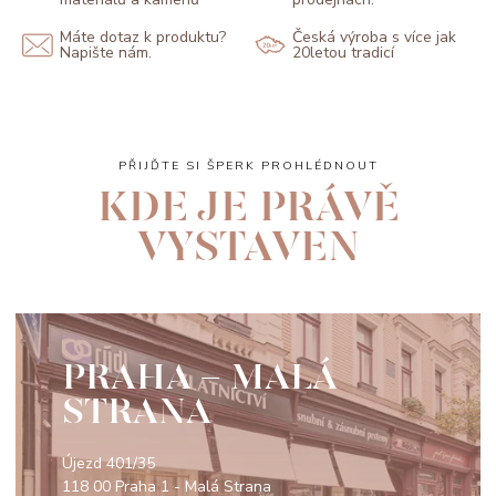
Máte dotaz k produktu?
Česká výroba s více jak
Napište nám.
20letou tradicí
PŘIJĎTE SI ŠPERK PROHLÉDNOUT
KDE JE PRÁVĚ
VYSTAVEN
PRAHA - MALÁ
STRANA
Újezd 401/35
118 00 Praha 1 - Malá Strana