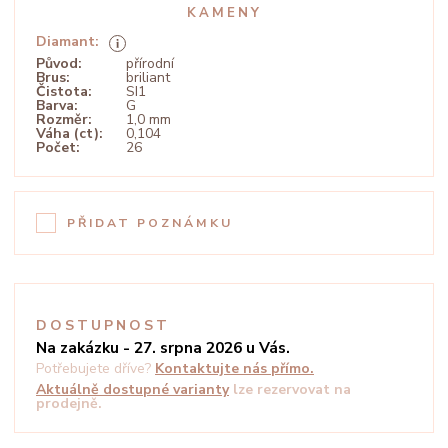
KAMENY
Diamant:
Původ:
přírodní
Brus:
briliant
Čistota:
SI1
Barva:
G
Rozměr:
1,0 mm
Váha (ct):
0,104
Počet:
26
PŘIDAT POZNÁMKU
DOSTUPNOST
Na zakázku - 27. srpna 2026 u Vás.
Potřebujete dříve?
Kontaktujte nás přímo.
Aktuálně dostupné varianty
lze rezervovat na
prodejně.