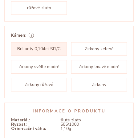
růžové zlato
Kámen:
Brilianty 0,104ct SI1/G
Zirkony zelené
Zirkony světle modré
Zirkony tmavě modré
Zirkony růžové
Zirkony
INFORMACE O PRODUKTU
Materiál:
žluté zlato
Ryzost:
585/1000
Orientační váha:
1,10g