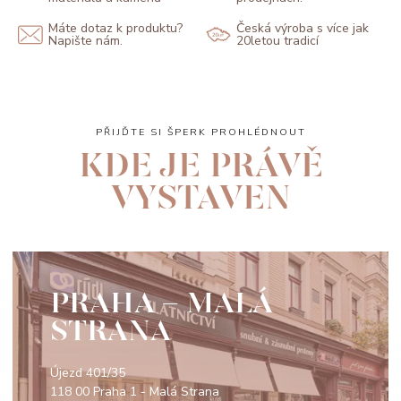
Máte dotaz k produktu?
Česká výroba s více jak
Napište nám.
20letou tradicí
PŘIJĎTE SI ŠPERK PROHLÉDNOUT
KDE JE PRÁVĚ
VYSTAVEN
PRAHA - MALÁ
STRANA
Újezd 401/35
118 00 Praha 1 - Malá Strana