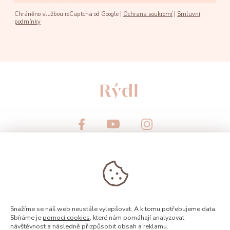
Chráněno službou reCaptcha od Google |
Ochrana soukromí
|
Smluvní
podmínky
© 2026, Rýdl
Snažíme se náš web neustále vylepšovat. A k tomu potřebujeme data.
Sbíráme je
pomocí cookies
, které nám pomáhají analyzovat
návštěvnost a následně přizpůsobit obsah a reklamu.