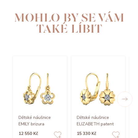
MOHLO BY SE VÁM
TAKÉ LÍBIT
Dětské náušnice
Dětské náušnice
D
EMILY brizura
ELIZABETH patent
O
12 550 Kč
15 330 Kč
1