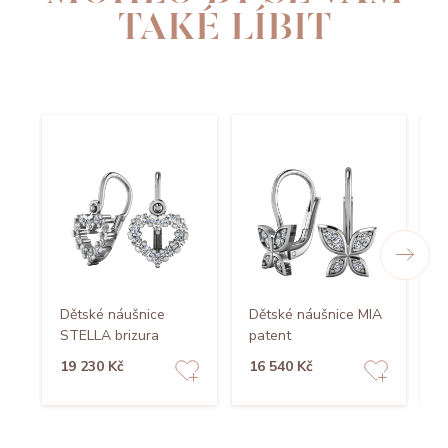
TAKÉ LÍBIT
Dětské náušnice
Dětské náušnice MIA
D
STELLA brizura
patent
I
19 230 Kč
16 540 Kč
1