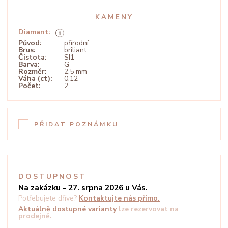
KAMENY
Diamant:
Původ:
přírodní
Brus:
briliant
Čistota:
SI1
Barva:
G
Rozměr:
2,5 mm
Váha (ct):
0,12
Počet:
2
PŘIDAT POZNÁMKU
DOSTUPNOST
Na zakázku - 27. srpna 2026 u Vás.
Potřebujete dříve?
Kontaktujte nás přímo.
Aktuálně dostupné varianty
lze rezervovat na
prodejně.