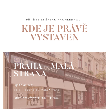
PŘIJĎTE SI ŠPERK PROHLÉDNOUT
KDE JE PRÁVĚ
VYSTAVEN
PRAHA - MALÁ
STRANA
Újezd 401/35
118 00 Praha 1 - Malá Strana
Dnes otevřeno
10:00 - 19:00