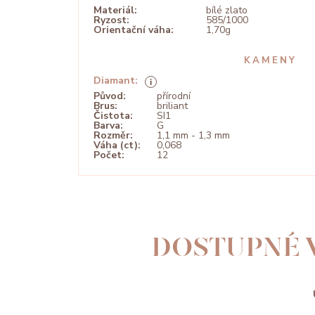
Materiál:
bílé zlato
Ryzost:
585/1000
Orientační váha:
1,70g
KAMENY
Diamant:
Původ:
přírodní
Brus:
briliant
Čistota:
SI1
Barva:
G
Rozměr:
1,1 mm - 1,3 mm
Váha (ct):
0,068
Počet:
12
DOSTUPNÉ 