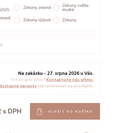
Zirkony světle
Zirkony zelené
SI1/G
modré
 tmavě
Zirkony růžové
Zirkony
U
Na zakázku - 27. srpna 2026 u Vás.
Potřebujete dříve?
Kontaktujte nás přímo.
dostupné varianty
lze rezervovat na prodejně.
č
s DPH
VLOŽIT DO KOŠÍKU