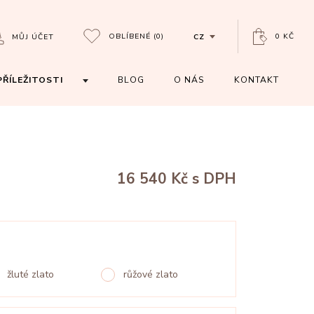
OBLÍBENÉ
(0)
0 KČ
MŮJ ÚČET
CZ
PŘÍLEŽITOSTI
BLOG
O NÁS
KONTAKT
16 540 Kč
s DPH
žluté zlato
růžové zlato