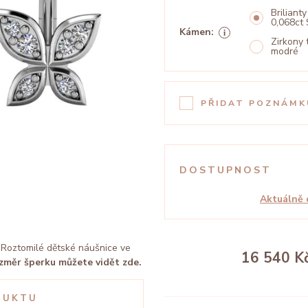
Brilianty
0,068ct 
Kámen:
Zirkony
modré
PŘIDAT POZNÁMK
DOSTUPNOST
Aktuálně 
Roztomilé dětské náušnice ve
16 540 K
změr šperku můžete vidět zde.
DUKTU