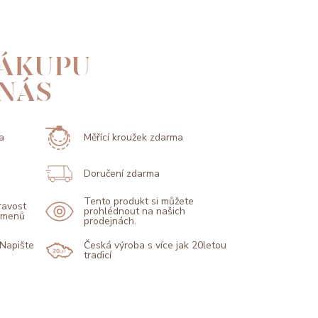
ÁKUPU
 NÁS
a
Měřící kroužek zdarma
Doručení zdarma
Tento produkt si můžete
pravost
prohlédnout na našich
kamenů
prodejnách.
 Napište
Česká výroba s více jak 20letou
tradicí