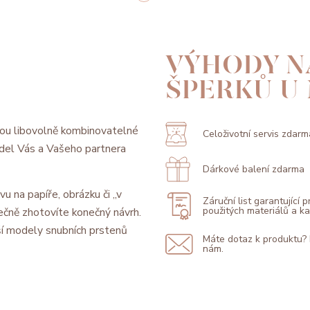
VÝHODY N
ŠPERKŮ U
ou libovolně kombinovatelné
Celoživotní servis zdarm
model Vás a Vašeho partnera
Dárkové balení zdarma
vu na papíře, obrázku či „v
Záruční list garantující 
použitých materiálů a 
ečně zhotovíte konečný návrh.
í modely snubních prstenů
Máte dotaz k produktu?
nám.