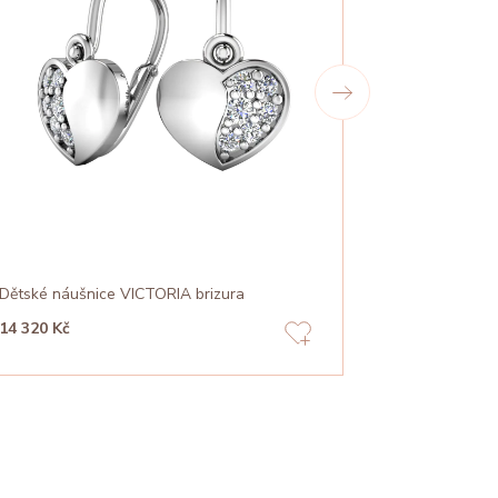
Dětské náušnice VICTORIA brizura
Dětské náuš
14 320 Kč
16 000 Kč