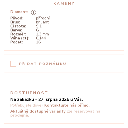
KAMENY
Diamant:
Původ:
přírodní
Brus:
briliant
Čistota:
SI1
Barva:
G
Rozměr:
1,3 mm
Váha (ct):
0,144
Počet:
16
PŘIDAT POZNÁMKU
DOSTUPNOST
Na zakázku - 27. srpna 2026 u Vás.
Potřebujete dříve?
Kontaktujte nás přímo.
Aktuálně dostupné varianty
lze rezervovat na
prodejně.