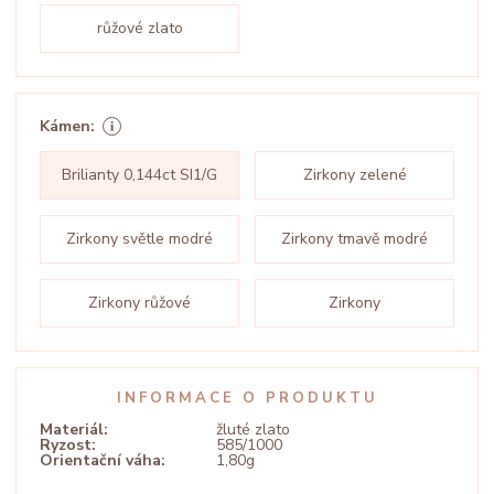
růžové zlato
Kámen:
Brilianty 0,144ct SI1/G
Zirkony zelené
Zirkony světle modré
Zirkony tmavě modré
Zirkony růžové
Zirkony
INFORMACE O PRODUKTU
Materiál:
žluté zlato
Ryzost:
585/1000
Orientační váha:
1,80g