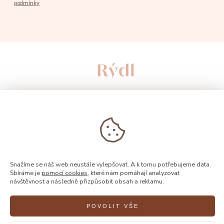
podmínky
Snažíme se náš web neustále vylepšovat. A k tomu potřebujeme data.
Sbíráme je
pomocí cookies
, které nám pomáhají analyzovat
návštěvnost a následně přizpůsobit obsah a reklamu.
© 2026, Rýdl
POVOLIT VŠE