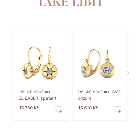
TAKÉ LÍBIT
Dětské náušnice
Dětské náušnice AVA
D
ELIZABETH patent
brizura
E
15 330 Kč
16 610 Kč
1