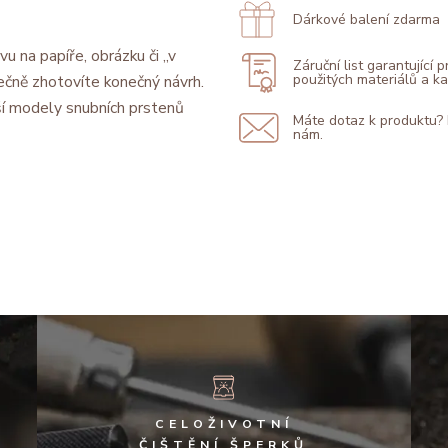
Dárkové balení zdarma
vu na papíře, obrázku či „v
Záruční list garantující 
použitých materiálů a 
ečně zhotovíte konečný návrh.
í modely snubních prstenů
Máte dotaz k produktu?
nám.
CELOŽIVOTNÍ
ČIŠTĚNÍ ŠPERKŮ