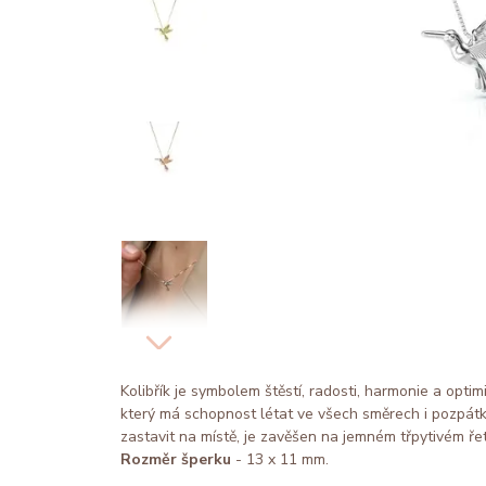
Kolibřík je symbolem štěstí, radosti, harmonie a opti
který má schopnost létat ve všech směrech i pozpát
zastavit na místě, je zavěšen na jemném třpytivém řet
Rozměr šperku
- 13 x 11 mm.