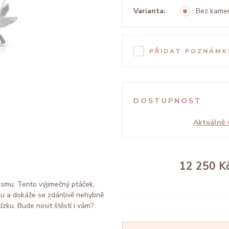
Varianta:
Bez kame
PŘIDAT POZNÁMK
DOSTUPNOST
Aktuálně 
12 250 K
mismu. Tento výjimečný ptáček,
ku a dokáže se zdánlivě nehybně
ízku. Bude nosit štěstí i vám?