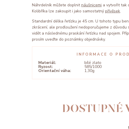
Náhrdelník můžete doplnit
náušnicemi
a vytvořit tak
Kolibříka lze zakoupit i jako samostatný
přívěsek
.
Standardní délka řetízku je 45 cm. U tohoto typu be
zkrácení, ale prodloužení nedoporučujeme z důvodu s
vidět a následnému praskání řetízku nad spojem. Př
prosím uveďte do poznámky objednávky.
INFORMACE O PRO
Materiál:
bílé zlato
Ryzost:
585/1000
Orientační váha:
1,30g
DOSTUPNÉ 