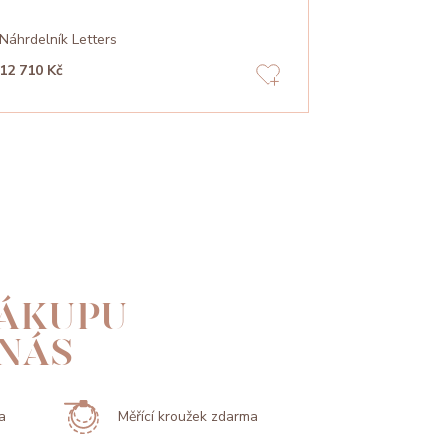
Náhrdelník Letters
Náhrdelník T
12 710 Kč
17 900 Kč
ÁKUPU
 NÁS
a
Měřící kroužek zdarma