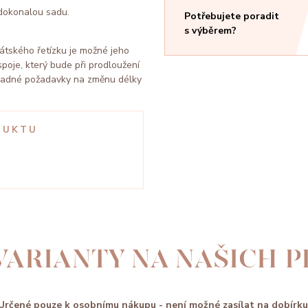
 dokonalou sadu.
Potřebujete poradit
s výběrem?
nátského řetízku je možné jeho
poje, který bude při prodloužení
ípadné požadavky na změnu délky
DUKTU
VARIANTY NA NAŠICH 
Určené pouze k osobnímu nákupu - není možné zasílat na dobírku