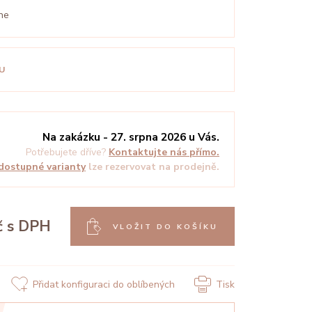
ne
U
Na zakázku - 27. srpna 2026 u Vás.
Potřebujete dříve?
Kontaktujte nás přímo.
dostupné varianty
lze rezervovat na prodejně.
č
s DPH
VLOŽIT DO KOŠÍKU
Přidat konfiguraci do oblíbených
Tisk