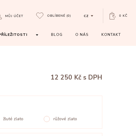
OBLÍBENÉ
(0)
0 KČ
MŮJ ÚČET
CZ
PŘÍLEŽITOSTI
BLOG
O NÁS
KONTAKT
12 250 Kč
s DPH
žluté zlato
růžové zlato