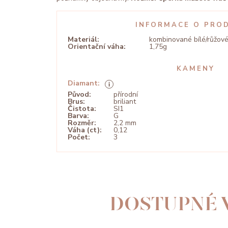
INFORMACE O PRO
Materiál:
kombinované bílé/růžov
Orientační váha:
1,75g
KAMENY
Diamant:
Původ:
přírodní
Brus:
briliant
Čistota:
SI1
Barva:
G
Rozměr:
2,2 mm
Váha (ct):
0,12
Počet:
3
DOSTUPNÉ 