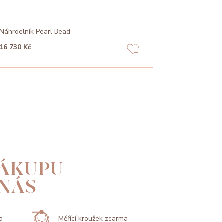
Náhrdelník Pearl Bead
Náhrdelník S
16 730 Kč
13 940 Kč
ÁKUPU
 NÁS
a
Měřící kroužek zdarma