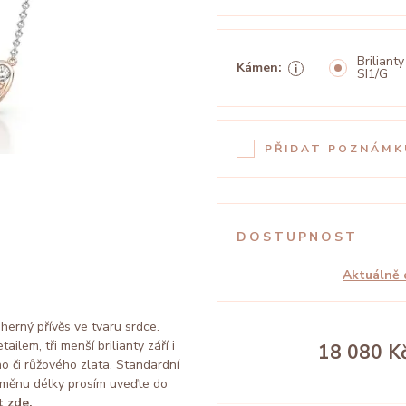
Brilianty
Kámen:
SI1/G
PŘIDAT POZNÁMK
DOSTUPNOST
Aktuálně 
erný přívěs ve tvaru srdce.
lem, tři menší brilianty září i
18 080 K
ho či růžového zlata. Standardní
změnu délky prosím uveďte do
 zde.