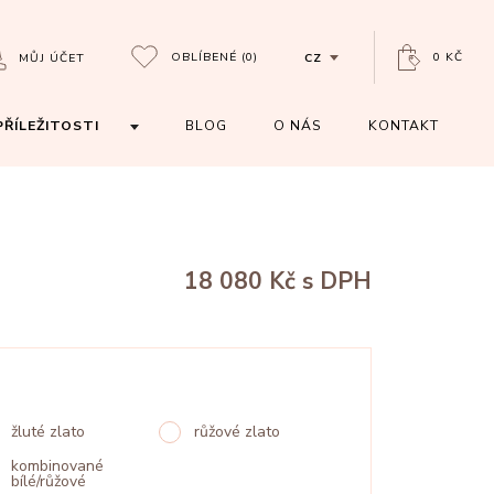
OBLÍBENÉ
(0)
0 KČ
MŮJ ÚČET
CZ
PŘÍLEŽITOSTI
BLOG
O NÁS
KONTAKT
18 080 Kč
s DPH
žluté zlato
růžové zlato
kombinované
bílé/růžové