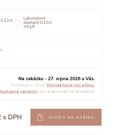
Laboratorní
 0,12ct
diamant 0,12ct
VS1/F
U
Na zakázku - 27. srpna 2026 u Vás.
Potřebujete dříve?
Kontaktujte nás přímo.
dostupné varianty
lze rezervovat na prodejně.
č
s DPH
VLOŽIT DO KOŠÍKU