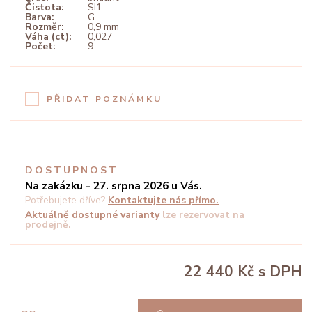
Čistota:
SI1
Barva:
G
Rozměr:
0,9 mm
Váha (ct):
0,027
Počet:
9
PŘIDAT POZNÁMKU
DOSTUPNOST
Na zakázku - 27. srpna 2026 u Vás.
Potřebujete dříve?
Kontaktujte nás přímo.
Aktuálně dostupné varianty
lze rezervovat na
prodejně.
22 440 Kč
s DPH