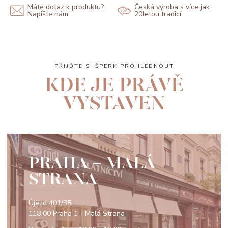
Máte dotaz k produktu?
Česká výroba s více jak
Napište nám.
20letou tradicí
PŘIJĎTE SI ŠPERK PROHLÉDNOUT
KDE JE PRÁVĚ
VYSTAVEN
PRAHA - MALÁ
STRANA
Újezd 401/35
118 00 Praha 1 - Malá Strana