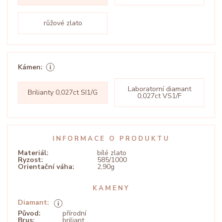
růžové zlato
Kámen:
Laboratorní diamant
Brilianty 0,027ct SI1/G
0,027ct VS1/F
INFORMACE O PRODUKTU
Materiál:
bílé zlato
Ryzost:
585/1000
Orientační váha:
2,90g
KAMENY
Diamant:
Původ:
přírodní
Brus:
briliant