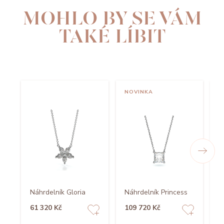
MOHLO BY SE VÁM
TAKÉ LÍBIT
NOVINKA
Náhrdelník Gloria
Náhrdelník Princess
N
61 320 Kč
109 720 Kč
1