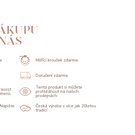
ÁKUPU
 NÁS
a
Měřící kroužek zdarma
Doručení zdarma
Tento produkt si můžete
pravost
prohlédnout na našich
kamenů
prodejnách.
 Napište
Česká výroba s více jak 20letou
tradicí