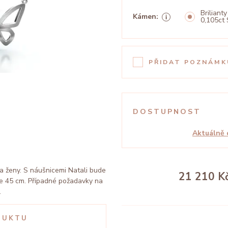
Brilianty
Kámen:
0,105ct 
PŘIDAT POZNÁMK
DOSTUPNOST
Aktuálně 
 a ženy. S náušnicemi Natali bude
21 210 K
 je 45 cm. Případné požadavky na
.
DUKTU