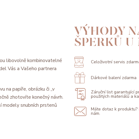
VÝHODY N
ŠPERKŮ U
ou libovolně kombinovatelné
Celoživotní servis zdarm
model Vás a Vašeho partnera
Dárkové balení zdarma
vu na papíře, obrázku či „v
Záruční list garantující 
použitých materiálů a 
ečně zhotovíte konečný návrh.
í modely snubních prstenů
Máte dotaz k produktu?
nám.