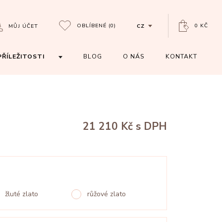
OBLÍBENÉ
(0)
0 KČ
MŮJ ÚČET
CZ
PŘÍLEŽITOSTI
BLOG
O NÁS
KONTAKT
21 210 Kč
s DPH
žluté zlato
růžové zlato