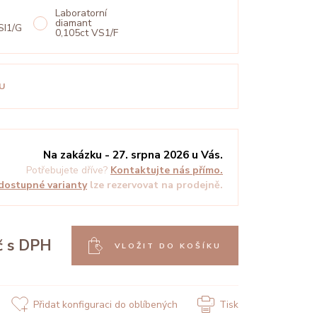
Laboratorní
diamant
SI1/G
0,105ct VS1/F
U
Na zakázku - 27. srpna 2026 u Vás.
Potřebujete dříve?
Kontaktujte nás přímo.
dostupné varianty
lze rezervovat na prodejně.
č
s DPH
VLOŽIT DO KOŠÍKU
Přidat konfiguraci do oblíbených
Tisk