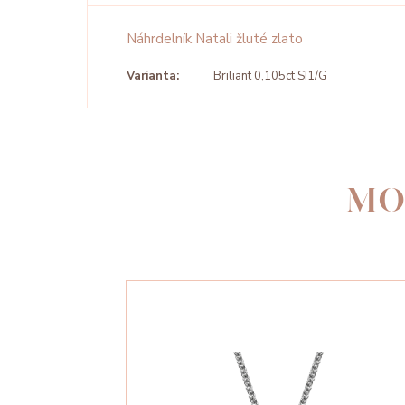
Náhrdelník Natali žluté zlato
Varianta:
Briliant 0,105ct SI1/G
MO