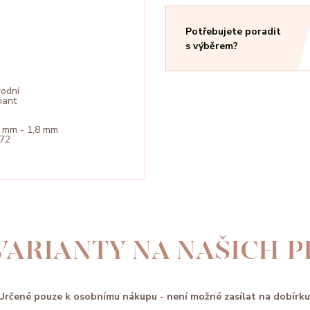
Potřebujete poradit
s výběrem?
rodní
liant
5 mm - 1,8 mm
072
VARIANTY NA NAŠICH 
Určené pouze k osobnímu nákupu - není možné zasílat na dobírku