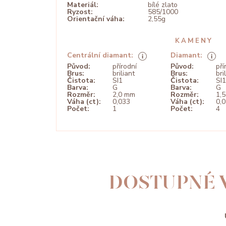
Materiál:
bílé zlato
Ryzost:
585/1000
Orientační váha:
2,55g
KAMENY
Centrální diamant:
Diamant:
Původ:
přírodní
Původ:
pří
Brus:
briliant
Brus:
bri
Čistota:
SI1
Čistota:
SI1
Barva:
G
Barva:
G
Rozměr:
2,0 mm
Rozměr:
1,
Váha (ct):
0,033
Váha (ct):
0,
Počet:
1
Počet:
4
DOSTUPNÉ 