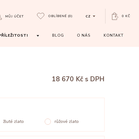
OBLÍBENÉ
(0)
0 KČ
MŮJ ÚČET
CZ
PŘÍLEŽITOSTI
BLOG
O NÁS
KONTAKT
18 670 Kč
s DPH
žluté zlato
růžové zlato