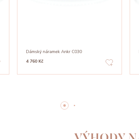
Dámský náramek Ankr C030
4 760 Kč
VÝHODY N