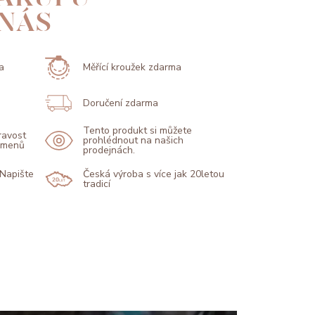
 NÁS
a
Měřící kroužek zdarma
Doručení zdarma
Tento produkt si můžete
pravost
prohlédnout na našich
kamenů
prodejnách.
 Napište
Česká výroba s více jak 20letou
tradicí