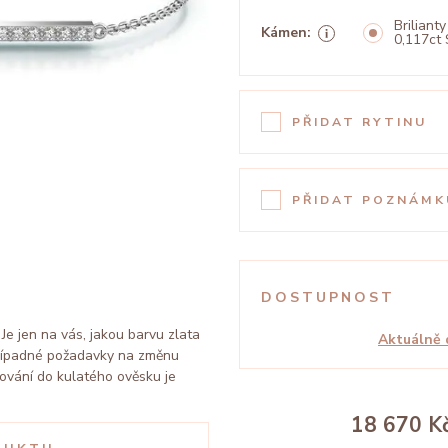
Brilianty
Kámen:
0,117ct 
PŘIDAT RYTINU
PŘIDAT POZNÁMK
DOSTUPNOST
Je jen na vás, jakou barvu zlata
Aktuálně 
 Případné požadavky na změnu
ování do kulatého ověsku je
18 670 K