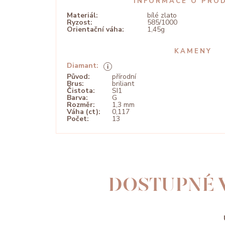
INFORMACE O PRO
Materiál:
bílé zlato
Ryzost:
585/1000
Orientační váha:
1,45g
KAMENY
Diamant:
Původ:
přírodní
Brus:
briliant
Čistota:
SI1
Barva:
G
Rozměr:
1,3 mm
Váha (ct):
0,117
Počet:
13
DOSTUPNÉ 