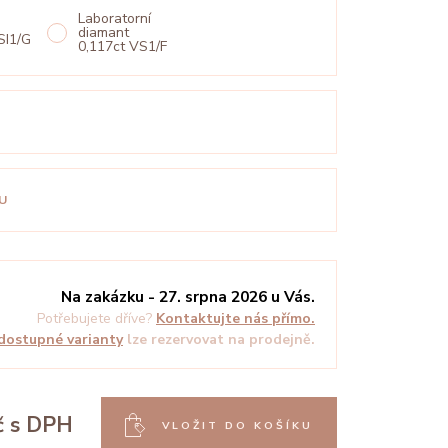
Laboratorní
diamant
SI1/G
0,117ct VS1/F
U
Na zakázku - 27. srpna 2026 u Vás.
Potřebujete dříve?
Kontaktujte nás přímo.
dostupné varianty
lze rezervovat na prodejně.
č
s DPH
VLOŽIT DO KOŠÍKU