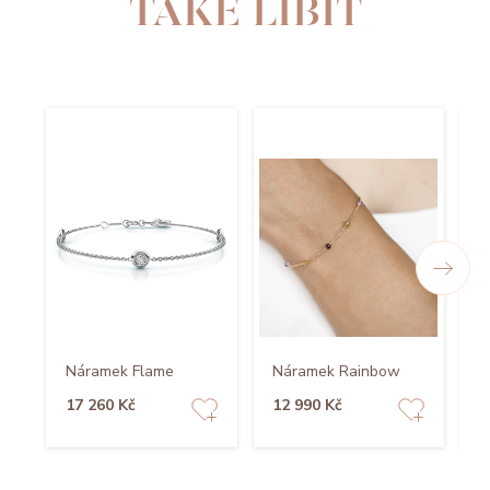
TAKÉ LÍBIT
Náramek Flame
Náramek Rainbow
N
17 260 Kč
12 990 Kč
1