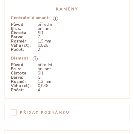
KAMENY
Centrální diamant:
Původ:
přírodní
Brus:
briliant
Čistota:
SI1
Barva:
G
Rozměr:
1,5 mm
Váha (ct):
0,026
Počet:
2
Diamant:
Původ:
přírodní
Brus:
briliant
Čistota:
SI1
Barva:
G
Rozměr:
1,3 mm
Váha (ct):
0,036
Počet:
4
PŘIDAT POZNÁMKU