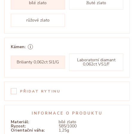
bílé zlato
žluté zlato
růžové zlato
Kámen:
Laboratorní diamant
Brilianty 0,062ct SI1/G
0,062ct VS1/F
PŘIDAT RYTINU
INFORMACE O PRODUKTU
Materiál:
bílé zlato
Ryzost:
585/1000
Orientační váha:
1,25g