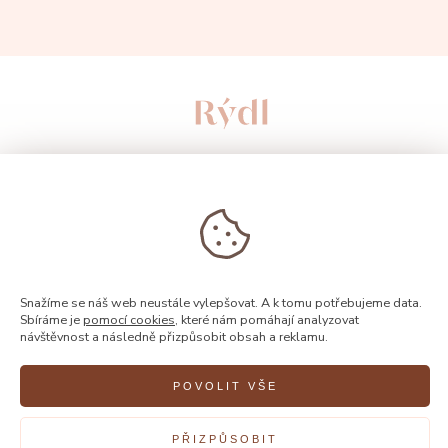
Snažíme se náš web neustále vylepšovat. A k tomu potřebujeme data.
Sbíráme je
pomocí cookies
, které nám pomáhají analyzovat
© 2026, Rýdl
návštěvnost a následně přizpůsobit obsah a reklamu.
POVOLIT VŠE
Vytvořilo
FEO
PŘIZPŮSOBIT