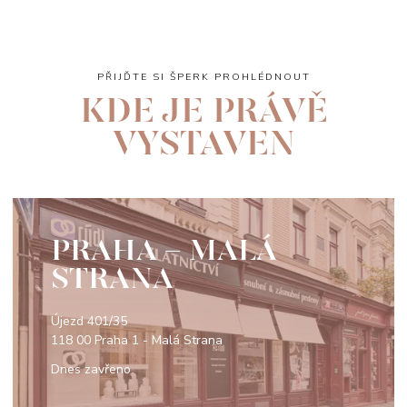
PŘIJĎTE SI ŠPERK PROHLÉDNOUT
KDE JE PRÁVĚ
VYSTAVEN
PRAHA - MALÁ
STRANA
Újezd 401/35
118 00 Praha 1 - Malá Strana
Dnes zavřeno