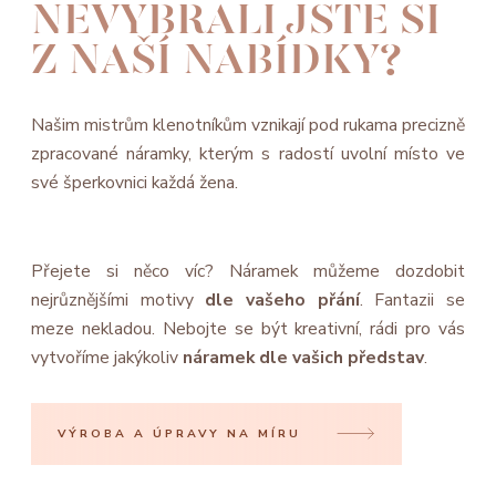
NEVYBRALI JSTE SI
Z NAŠÍ NABÍDKY?
Našim mistrům klenotníkům vznikají pod rukama precizně
zpracované náramky, kterým s radostí uvolní místo ve
své šperkovnici každá žena.
Přejete si něco víc? Náramek můžeme dozdobit
nejrůznějšími motivy
dle vašeho přání
. Fantazii se
meze nekladou. Nebojte se být kreativní, rádi pro vás
vytvoříme jakýkoliv
náramek dle vašich představ
.
VÝROBA A ÚPRAVY NA MÍRU