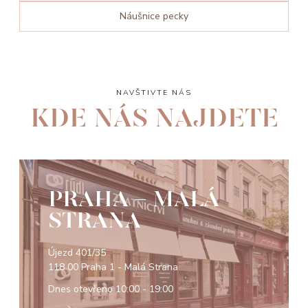
Náušnice pecky
NAVŠTIVTE NÁS
KDE NÁS NAJDETE
PRAHA - MALÁ
STRANA
Újezd 401/35
118 00 Praha 1 - Malá Strana
Dnes otevřeno
10:00 - 19:00