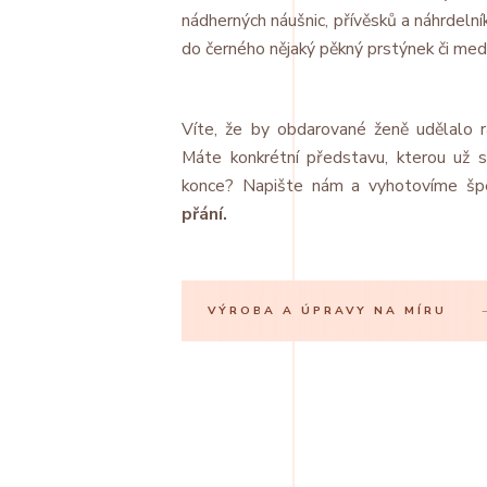
nádherných náušnic, přívěsků a náhrdeln
do černého nějaký pěkný prstýnek či me
Víte, že by obdarované ženě udělalo
Máte konkrétní představu, kterou už 
konce? Napište nám a vyhotovíme šp
přání.
VÝROBA A ÚPRAVY NA MÍRU