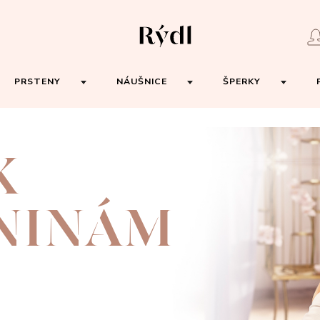
PRSTENY
NÁUŠNICE
ŠPERKY
K
NINÁM