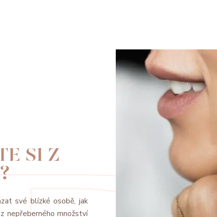
E SI Z
?
ázat své blízké osobě, jak
t z nepřeberného množství