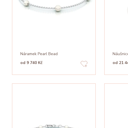
Náramek Pearl Bead
Náušnic
od 9 740 Kč
od 21 4