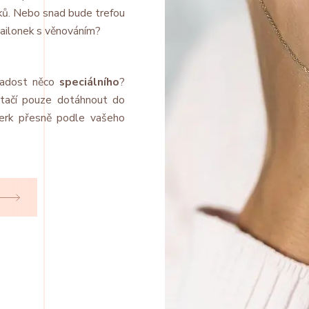
íků. Nebo snad bude trefou
dailonek s věnováním?
 radost něco
speciálního
?
stačí pouze dotáhnout do
erk přesně podle vašeho