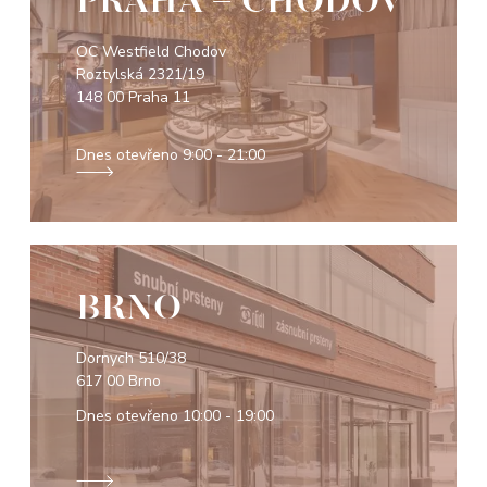
PRAHA - CHODOV
OC Westfield Chodov
Roztylská 2321/19
148 00 Praha 11
Dnes otevřeno
9:00 - 21:00
BRNO
Dornych 510/38
617 00 Brno
Dnes otevřeno
10:00 - 19:00