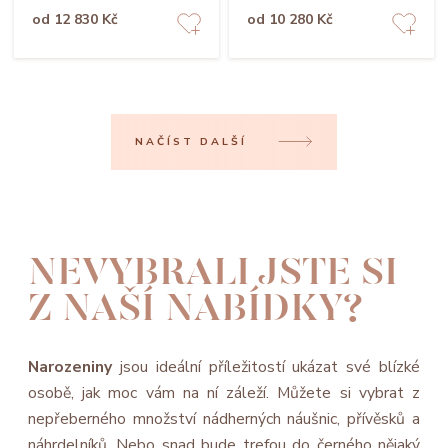
od 12 830 Kč
od 10 280 Kč
NAČÍST DALŠÍ
NEVYBRALI JSTE SI
Z NAŠÍ NABÍDKY?
Narozeniny
jsou ideální příležitostí ukázat své blízké
osobě, jak moc vám na ní záleží. Můžete si vybrat z
nepřeberného množství nádherných náušnic, přívěsků a
náhrdelníků. Nebo snad bude trefou do černého nějaký