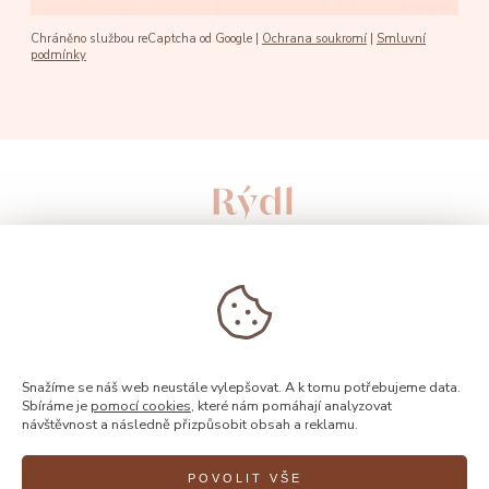
Chráněno službou reCaptcha od Google |
Ochrana soukromí
|
Smluvní
podmínky
Snažíme se náš web neustále vylepšovat. A k tomu potřebujeme data.
Sbíráme je
pomocí cookies
, které nám pomáhají analyzovat
návštěvnost a následně přizpůsobit obsah a reklamu.
© 2026, Rýdl
POVOLIT VŠE