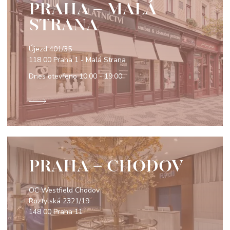
PRAHA - MALÁ
STRANA
Újezd 401/35
118 00 Praha 1 - Malá Strana
Dnes otevřeno
10:00 - 19:00
PRAHA - CHODOV
OC Westfield Chodov
Roztylská 2321/19
148 00 Praha 11