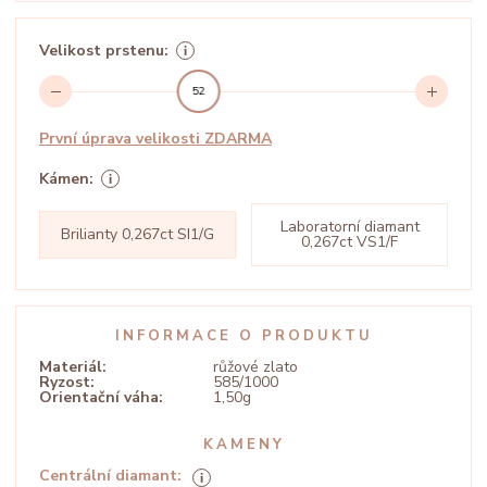
Velikost prstenu:
52
První úprava velikosti ZDARMA
Kámen:
Laboratorní diamant
Brilianty 0,267ct SI1/G
0,267ct VS1/F
INFORMACE O PRODUKTU
Materiál:
růžové zlato
Ryzost:
585/1000
Orientační váha:
1,50g
KAMENY
Centrální diamant: