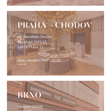
PRAHA - CHODOV
OC Westfield Chodov
Roztylská 2321/19
148 00 Praha 11
Dnes otevřeno
9:00 - 21:00
BRNO
Dornych 510/38