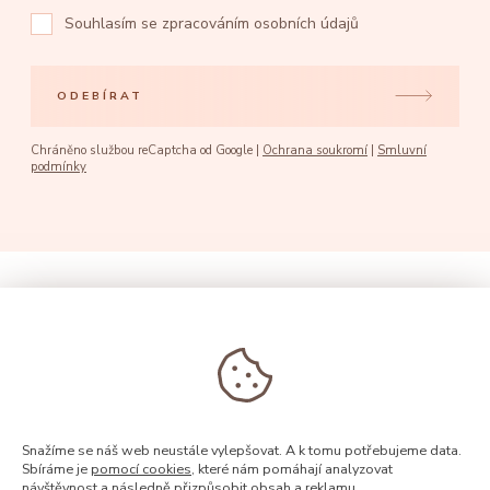
Souhlasím se
zpracováním osobních údajů
ODEBÍRAT
Chráněno službou reCaptcha od Google |
Ochrana soukromí
|
Smluvní
podmínky
Snažíme se náš web neustále vylepšovat. A k tomu potřebujeme data.
Sbíráme je
pomocí cookies
, které nám pomáhají analyzovat
návštěvnost a následně přizpůsobit obsah a reklamu.