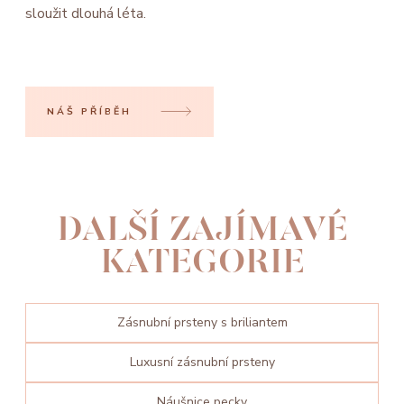
sloužit dlouhá léta.
NÁŠ PŘÍBĚH
DALŠÍ ZAJÍMAVÉ
KATEGORIE
Zásnubní prsteny s briliantem
Luxusní zásnubní prsteny
Náušnice pecky