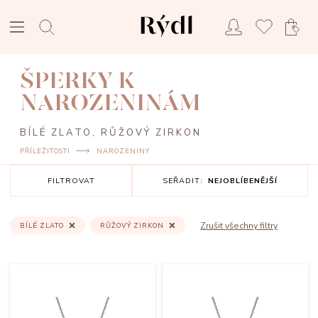
ŠPERKY K
NAROZENINÁM
BÍLÉ ZLATO, RŮŽOVÝ ZIRKON
PŘÍLEŽITOSTI
NAROZENINY
FILTROVAT
SEŘADIT:
NEJOBLÍBENĚJŠÍ
Zrušit všechny filtry
BÍLÉ ZLATO
RŮŽOVÝ ZIRKON