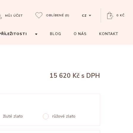
OBLÍBENÉ
(0)
0 KČ
MŮJ ÚČET
CZ
PŘÍLEŽITOSTI
BLOG
O NÁS
KONTAKT
15 620 Kč
s DPH
žluté zlato
růžové zlato