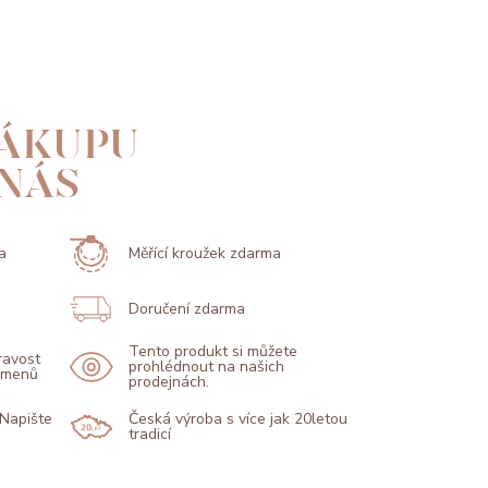
ÁKUPU
 NÁS
a
Měřící kroužek zdarma
Doručení zdarma
Tento produkt si můžete
pravost
prohlédnout na našich
kamenů
prodejnách.
 Napište
Česká výroba s více jak 20letou
tradicí