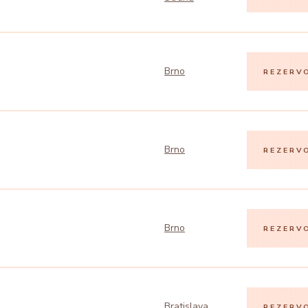
Brno
REZERV
Brno
REZERV
Brno
REZERV
Bratislava
REZERV