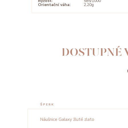
Ryzost:
585/1000
Orientační váha:
2,20g
DOSTUPNÉ 
ŠPERK
Náušnice Galaxy žluté zlato