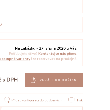
U
Na zakázku - 27. srpna 2026 u Vás.
Potřebujete dříve?
Kontaktujte nás přímo.
dostupné varianty
lze rezervovat na prodejně.
č
s DPH
VLOŽIT DO KOŠÍKU
Přidat konfiguraci do oblíbených
Tisk