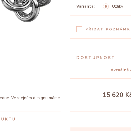
Varianta:
Uzlíky
PŘIDAT POZNÁMK
DOSTUPNOST
Aktuálně 
15 620 K
lédne. Ve stejném designu máme
DUKTU