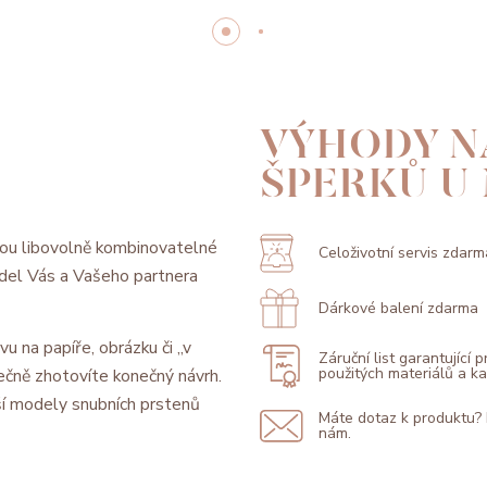
VÝHODY N
ŠPERKŮ U
ou libovolně kombinovatelné
Celoživotní servis zdarm
model Vás a Vašeho partnera
Dárkové balení zdarma
vu na papíře, obrázku či „v
Záruční list garantující 
použitých materiálů a 
ečně zhotovíte konečný návrh.
í modely snubních prstenů
Máte dotaz k produktu?
nám.