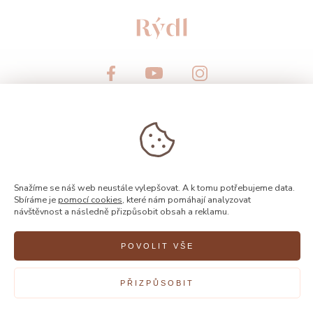
© 2026, Rýdl
Snažíme se náš web neustále vylepšovat. A k tomu potřebujeme data.
Sbíráme je
pomocí cookies
, které nám pomáhají analyzovat
návštěvnost a následně přizpůsobit obsah a reklamu.
POVOLIT VŠE
Vytvořilo
FEO
PŘIZPŮSOBIT