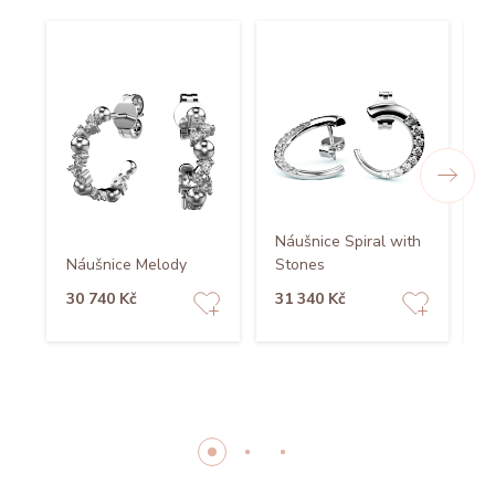
Náušnice Spiral with
N
Náušnice Melody
Stones
P
30 740 Kč
31 340 Kč
5