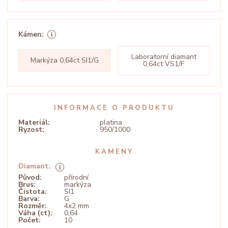
Kámen:
Laboratorní diamant
Markýza 0,64ct SI1/G
0,64ct VS1/F
INFORMACE O PRODUKTU
Materiál:
platina
Ryzost:
950/1000
KAMENY
Diamant:
Původ:
přírodní
Brus:
markýza
Čistota:
SI1
Barva:
G
Rozměr:
4x2 mm
Váha (ct):
0,64
Počet:
10