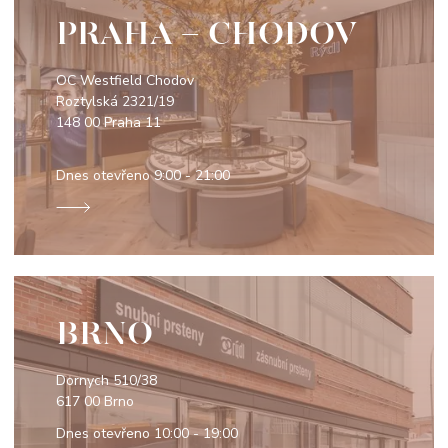
PRAHA - CHODOV
OC Westfield Chodov
Roztylská 2321/19
148 00 Praha 11
Dnes otevřeno
9:00 - 21:00
BRNO
Dornych 510/38
617 00 Brno
Dnes otevřeno
10:00 - 19:00