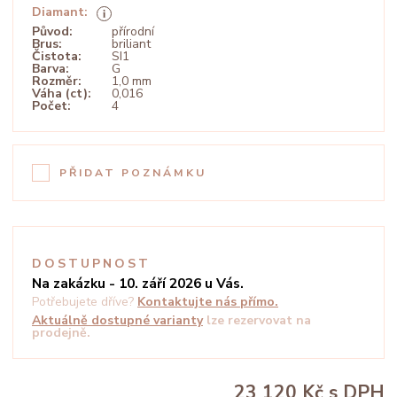
Diamant:
Původ:
přírodní
Brus:
briliant
Čistota:
SI1
Barva:
G
Rozměr:
1,0 mm
Váha (ct):
0,016
Počet:
4
PŘIDAT POZNÁMKU
DOSTUPNOST
Na zakázku - 10. září 2026 u Vás.
Potřebujete dříve?
Kontaktujte nás přímo.
Aktuálně dostupné varianty
lze rezervovat na
prodejně.
23 120 Kč
s DPH