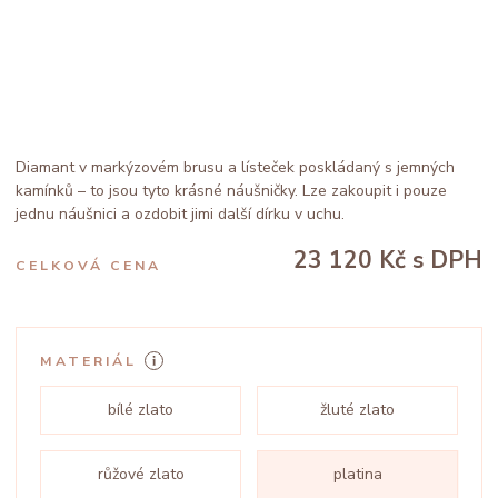
Diamant v markýzovém brusu a lísteček poskládaný s jemných
kamínků – to jsou tyto krásné náušničky. Lze zakoupit i pouze
jednu náušnici a ozdobit jimi další dírku v uchu.
23 120 Kč
s DPH
CELKOVÁ CENA
MATERIÁL
bílé zlato
žluté zlato
růžové zlato
platina