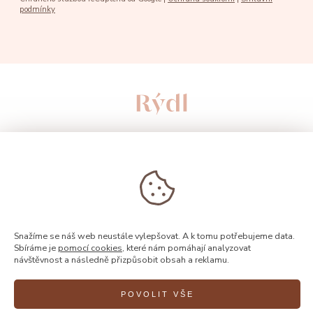
podmínky
Snažíme se náš web neustále vylepšovat. A k tomu potřebujeme data.
Sbíráme je
pomocí cookies
, které nám pomáhají analyzovat
© 2026, Rýdl
návštěvnost a následně přizpůsobit obsah a reklamu.
POVOLIT VŠE