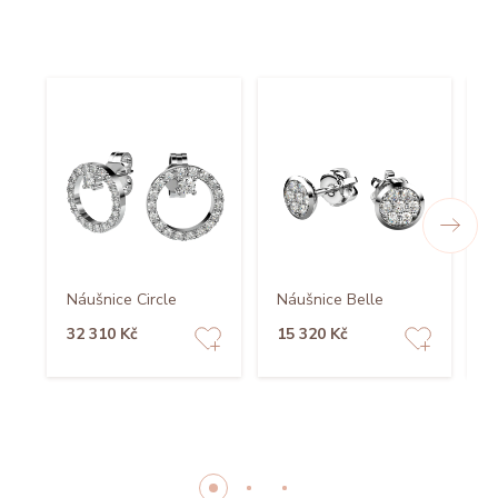
N
Náušnice Circle
Náušnice Belle
B
32 310 Kč
15 320 Kč
2