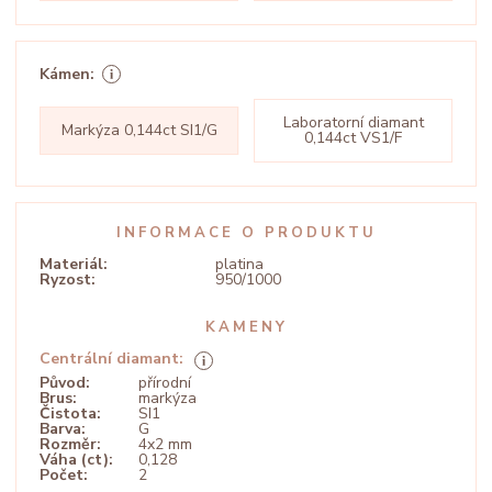
Kámen:
Laboratorní diamant
Markýza 0,144ct SI1/G
0,144ct VS1/F
INFORMACE O PRODUKTU
Materiál:
platina
Ryzost:
950/1000
KAMENY
Centrální diamant:
Původ:
přírodní
Brus:
markýza
Čistota:
SI1
Barva:
G
Rozměr:
4x2 mm
Váha (ct):
0,128
Počet:
2