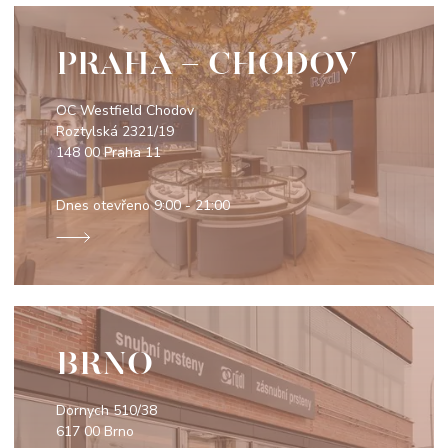
PRAHA - CHODOV
OC Westfield Chodov
Roztylská 2321/19
148 00 Praha 11
Dnes otevřeno
9:00 - 21:00
BRNO
Dornych 510/38
617 00 Brno