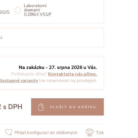
Laboratorní
diamant
SI1/G
0,286ct VS1/F
U
Na zakázku - 27. srpna 2026 u Vás.
Potřebujete dříve?
Kontaktujte nás přímo.
dostupné varianty
lze rezervovat na prodejně.
č
s DPH
VLOŽIT DO KOŠÍKU
Přidat konfiguraci do oblíbených
Tisk