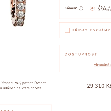
Brilianty
Kámen:
0,286ct 
PŘIDAT POZNÁMK
DOSTUPNOST
Aktuálně 
í francouzský patent. Dvacet
29 310 K
u událost, na které chcete