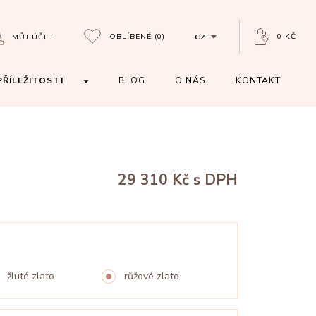
OBLÍBENÉ
(0)
0 KČ
MŮJ ÚČET
CZ
PŘÍLEŽITOSTI
BLOG
O NÁS
KONTAKT
29 310 Kč
s DPH
žluté zlato
růžové zlato