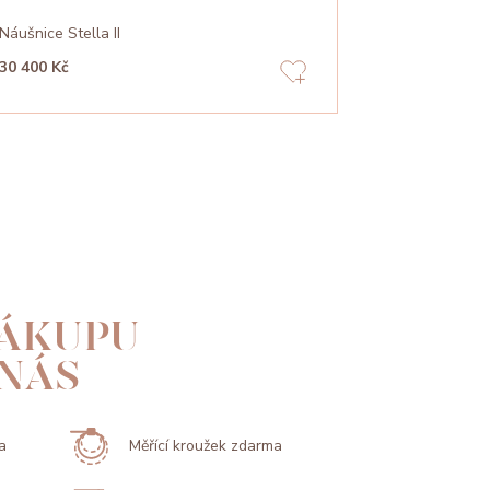
Náušnice Stella II
Náušnice Pea
30 400 Kč
17 720 Kč
ÁKUPU
 NÁS
a
Měřící kroužek zdarma