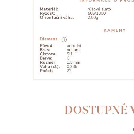
INFORMACE O PRO
Materiál:
růžové zlato
Ryzost:
585/1000
Orientační váha:
2,00g
KAMENY
Diamant:
Původ:
přírodní
Brus:
briliant
Čistota:
SI1
Barva:
G
Rozměr:
1,5 mm
Váha (ct):
0,286
Počet:
22
DOSTUPNÉ 