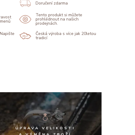
Doručení zdarma
Tento produkt si můžete
pravost
prohlédnout na našich
kamenů
prodejnách.
 Napište
Česká výroba s více jak 20letou
tradicí
ÚPRAVA VELIKOSTI
A VÝMĚNA ZBOŽÍ