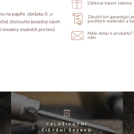
Dárkové balení zdarma
vu na papíře, obrázku či „v
Záruční list garantující 
použitých materiálů a 
ečně zhotovíte konečný návrh.
í modely snubních prstenů
Máte dotaz k produktu?
nám.
CELOŽIVOTNÍ
ČIŠTĚNÍ ŠPERKŮ