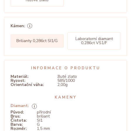
Kámen:
Laboratorní diamant
Brilianty 0,286ct SI1/G
0,286ct VS1/F
INFORMACE O PRODUKTU
Materiál:
žluté zlato
Ryzost:
585/1000
Orientační váha:
2,00g
KAMENY
Diamant:
Původ:
přírodní
Brus:
briliant
Čistota:
SI1
Barva:
G
Rozměr:
1,5 mm