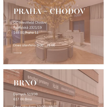
PRAHA - CHODOV
OC Westfield Chodov
Roztylská 2321/19
148 00 Praha 11
Dnes otevřeno
9:00 - 21:00
BRNO
Dornych 510/38
617 00 Brno
Dnes otevřeno
10:00 - 19:00