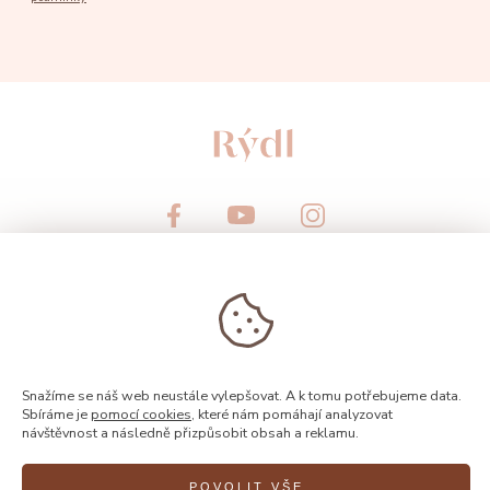
© 2026, Rýdl
Snažíme se náš web neustále vylepšovat. A k tomu potřebujeme data.
Sbíráme je
pomocí cookies
, které nám pomáhají analyzovat
návštěvnost a následně přizpůsobit obsah a reklamu.
POVOLIT VŠE