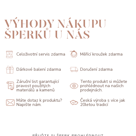
VÝHODY NÁKUPU
ŠPERKŮ U NÁS
Celoživotní servis zdarma
Měřící kroužek zdarma
Dárkové balení zdarma
Doručení zdarma
Záruční list garantující
Tento produkt si můžete
pravost použitých
prohlédnout na našich
materiálů a kamenů
prodejnách.
Máte dotaz k produktu?
Česká výroba s více jak
Napište nám.
20letou tradicí
PŘIJĎTE SI ŠPERK PROHLÉDNOUT