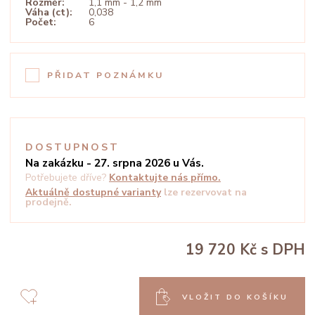
Rozměr:
1,1 mm - 1,2 mm
Váha (ct):
0,038
Počet:
6
PŘIDAT POZNÁMKU
DOSTUPNOST
Na zakázku - 27. srpna 2026 u Vás.
Potřebujete dříve?
Kontaktujte nás přímo.
Aktuálně dostupné varianty
lze rezervovat na
prodejně.
19 720 Kč
s DPH
VLOŽIT DO KOŠÍKU