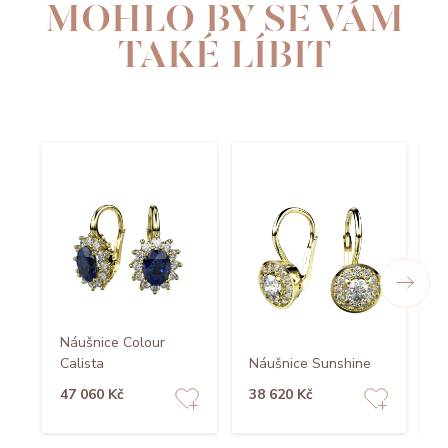
MOHLO BY SE VÁM
TAKÉ LÍBIT
Náušnice Colour
Calista
Náušnice Sunshine
N
47 060 Kč
38 620 Kč
3