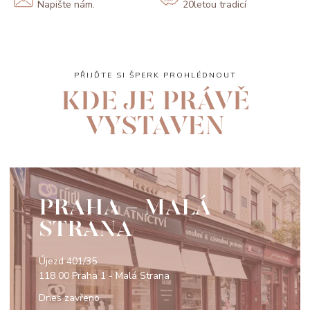
Napište nám.
20letou tradicí
PŘIJĎTE SI ŠPERK PROHLÉDNOUT
KDE JE PRÁVĚ
VYSTAVEN
PRAHA - MALÁ
STRANA
Újezd 401/35
118 00 Praha 1 - Malá Strana
Dnes zavřeno