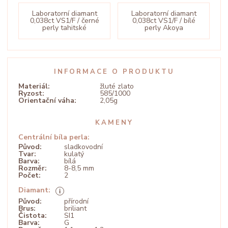
Laboratorní diamant
Laboratorní diamant
0,038ct VS1/F / černé
0,038ct VS1/F / bílé
perly tahitské
perly Akoya
INFORMACE O PRODUKTU
Materiál:
žluté zlato
Ryzost:
585/1000
Orientační váha:
2,05g
KAMENY
Centrální bíla perla:
Původ:
sladkovodní
Tvar:
kulatý
Barva:
bílá
Rozměr:
8-8,5 mm
Počet:
2
Diamant:
Původ:
přírodní
Brus:
briliant
Čistota:
SI1
Barva:
G