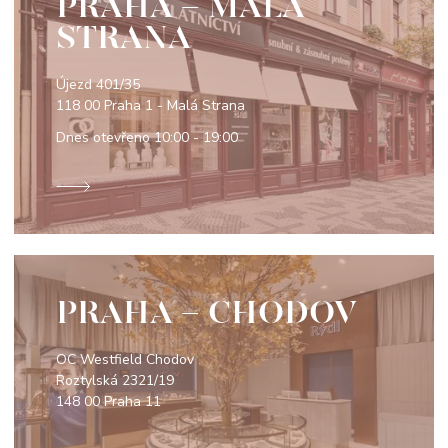
PRAHA - MALÁ
STRANA
Újezd 401/35
118 00 Praha 1 - Malá Strana
Dnes otevřeno
10:00 - 19:00
PRAHA - CHODOV
OC Westfield Chodov
Roztylská 2321/19
148 00 Praha 11