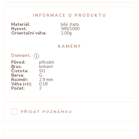
INFORMACE O PRODUKTU
Materiál:
bílé zlato
Ryzost:
585/1000
Orientační váha:
2,00g
KAMENY
Diamant:
Původ:
přírodní
Brus:
briliant
Čistota:
SI1
Barva:
G
Rozměr:
2,9 mm
Váha (ct):
0,18
Počet:
2
PŘIDAT POZNÁMKU