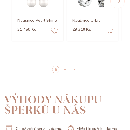
Náušnice Pearl Shine
Náušnice Orbit
N
31 450 Kč
29 310 Kč
5
VÝHODY NÁKUPU
ŠPERKŮ U NÁS
Celoživotní servis zdarma
Měřící kroužek zdarma