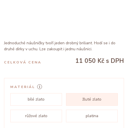
Jednoduché náušničky tvoří jeden drobný briliant. Hodí se i do
druhé dírky v uchu. Lze zakoupit i jednu náušnici.
11 050 Kč
s DPH
CELKOVÁ CENA
MATERIÁL
bílé zlato
žluté zlato
růžové zlato
platina