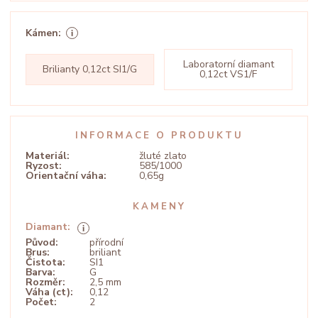
Kámen:
Laboratorní diamant
Brilianty 0,12ct SI1/G
0,12ct VS1/F
INFORMACE O PRODUKTU
Materiál:
žluté zlato
Ryzost:
585/1000
Orientační váha:
0,65g
KAMENY
Diamant:
Původ:
přírodní
Brus:
briliant
Čistota:
SI1
Barva:
G
Rozměr:
2,5 mm
Váha (ct):
0,12
Počet:
2