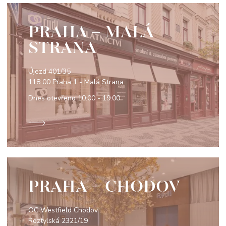
PRAHA - MALÁ
STRANA
Újezd 401/35
118 00 Praha 1 - Malá Strana
Dnes otevřeno
10:00 - 19:00
PRAHA - CHODOV
OC Westfield Chodov
Roztylská 2321/19