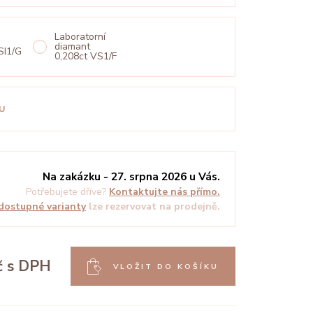
Laboratorní
diamant
SI1/G
0,208ct VS1/F
U
Na zakázku - 27. srpna 2026 u Vás.
Potřebujete dříve?
Kontaktujte nás přímo.
dostupné varianty
lze rezervovat na prodejně.
č
s DPH
VLOŽIT DO KOŠÍKU