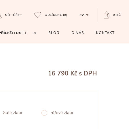
OBLÍBENÉ
(0)
0 KČ
MŮJ ÚČET
CZ
PŘÍLEŽITOSTI
BLOG
O NÁS
KONTAKT
16 790 Kč
s DPH
žluté zlato
růžové zlato