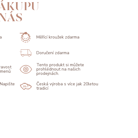
ÁKUPU
 NÁS
a
Měřící kroužek zdarma
Doručení zdarma
Tento produkt si můžete
pravost
prohlédnout na našich
kamenů
prodejnách.
 Napište
Česká výroba s více jak 20letou
tradicí