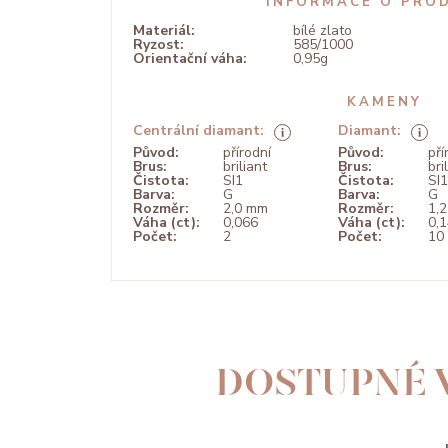
INFORMACE O PRO
Materiál:
bílé zlato
Ryzost:
585/1000
Orientační váha:
0,95g
KAMENY
Centrální diamant:
Diamant:
Původ:
přírodní
Původ:
pří
Brus:
briliant
Brus:
bri
Čistota:
SI1
Čistota:
SI1
Barva:
G
Barva:
G
Rozměr:
2,0 mm
Rozměr:
1,
Váha (ct):
0,066
Váha (ct):
0,
Počet:
2
Počet:
10
DOSTUPNÉ 