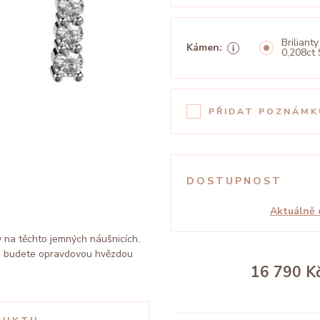
Brilianty
Kámen:
0,208ct 
PŘIDAT POZNÁMK
DOSTUPNOST
Aktuálně 
y na těchto jemných náušnicích.
 a budete opravdovou hvězdou
16 790 K