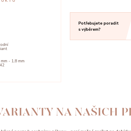
DUKTU
Potřebujete poradit
s výběrem?
rodní
liant
2 mm - 1,8 mm
142
VARIANTY NA NAŠICH 