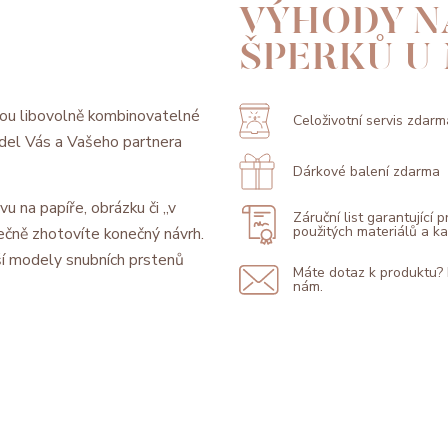
VÝHODY N
ŠPERKŮ U
ou libovolně kombinovatelné
Celoživotní servis zdarm
model Vás a Vašeho partnera
Dárkové balení zdarma
vu na papíře, obrázku či „v
Záruční list garantující 
použitých materiálů a 
ečně zhotovíte konečný návrh.
í modely snubních prstenů
Máte dotaz k produktu?
nám.