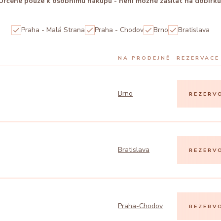
Určené pouze k osobnímu nákupu - není možné zasílat na dobírku
Praha - Malá Strana
Praha - Chodov
Brno
Bratislava
NA PRODEJNĚ
REZERVACE
Brno
REZERV
Bratislava
REZERV
Praha-Chodov
REZERV