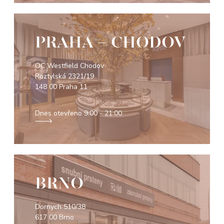
PRAHA - CHODOV
OC Westfield Chodov
Roztylská 2321/19
148 00 Praha 11
Dnes otevřeno
9:00 - 21:00
BRNO
Dornych 510/38
617 00 Brno