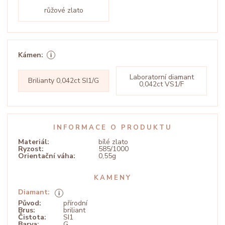
růžové zlato
Kámen:
Laboratorní diamant
Brilianty 0,042ct SI1/G
0,042ct VS1/F
INFORMACE O PRODUKTU
Materiál:
bílé zlato
Ryzost:
585/1000
Orientační váha:
0,55g
KAMENY
Diamant:
Původ:
přírodní
Brus:
briliant
Čistota:
SI1
Barva:
G