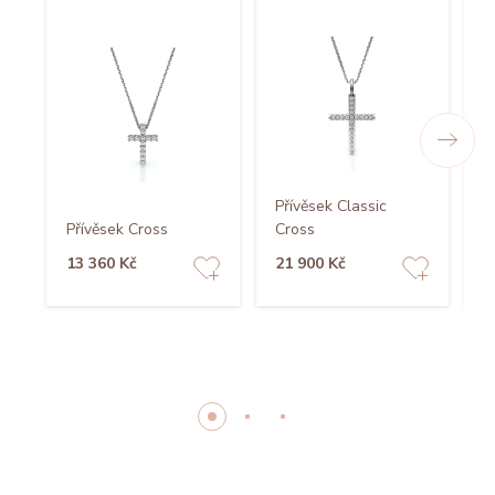
Přívěsek Classic
Přívěsek Cross
Cross
P
13 360 Kč
21 900 Kč
1