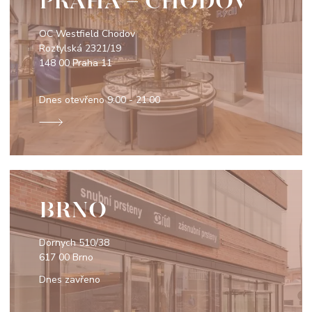
PRAHA - CHODOV
OC Westfield Chodov
Roztylská 2321/19
148 00 Praha 11
Dnes otevřeno
9:00 - 21:00
BRNO
Dornych 510/38
617 00 Brno
Dnes zavřeno