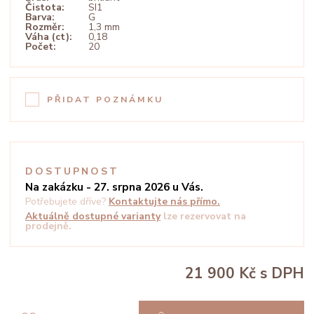
Čistota:
SI1
Barva:
G
Rozměr:
1,3 mm
Váha (ct):
0,18
Počet:
20
PŘIDAT POZNÁMKU
DOSTUPNOST
Na zakázku - 27. srpna 2026 u Vás.
Potřebujete dříve?
Kontaktujte nás přímo.
Aktuálně dostupné varianty
lze rezervovat na
prodejně.
21 900 Kč
s DPH