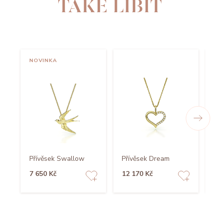
TAKÉ LÍBIT
NOVINKA
Přívěsek Swallow
Přívěsek Dream
P
7 650 Kč
12 170 Kč
1