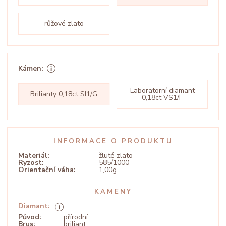
růžové zlato
Kámen:
Laboratorní diamant
Brilianty 0,18ct SI1/G
0,18ct VS1/F
INFORMACE O PRODUKTU
Materiál:
žluté zlato
Ryzost:
585/1000
Orientační váha:
1,00g
KAMENY
Diamant:
Původ:
přírodní
Brus:
briliant