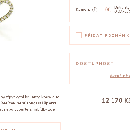
Brilianty
Kámen:
0,077ct 
PŘIDAT POZNÁMK
DOSTUPNOST
Aktuálně 
 třpytivými brilianty, které o to
12 170 K
.
Řetízek není součástí šperku.
at nebo vyberte z nabídky
zde
.