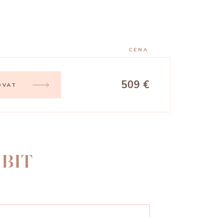
CENA
509 €
OVAT
BIT