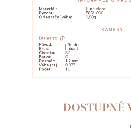
INFORMACE O PRO
Materiál:
žluté zlato
Ryzost:
585/1000
Orientační váha:
0,80g
KAMENY
Diamant:
Původ:
přírodní
Brus:
briliant
Čistota:
SI1
Barva:
G
Rozměr:
1,2 mm
Váha (ct):
0,077
Počet:
11
DOSTUPNÉ 