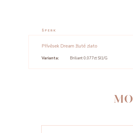
ŠPERK
Přívěsek Dream žluté zlato
Varianta:
Briliant 0,077ct SI1/G
MO