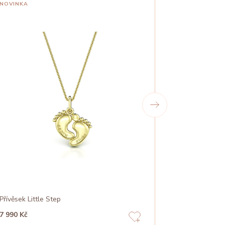
NOVINKA
Přívěsek Little Step
Přívěsek Pear
7 990 Kč
11 160 Kč