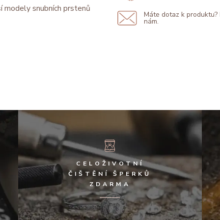
í modely snubních prstenů
Máte dotaz k produktu?
nám.
CELOŽIVOTNÍ
ČIŠTĚNÍ ŠPERKŮ
ZDARMA