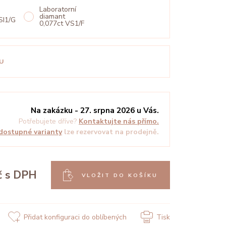
Laboratorní
diamant
SI1/G
0,077ct VS1/F
U
Na zakázku - 27. srpna 2026 u Vás.
Potřebujete dříve?
Kontaktujte nás přímo.
dostupné varianty
lze rezervovat na prodejně.
č
s DPH
VLOŽIT DO KOŠÍKU
Přidat konfiguraci do oblíbených
Tisk