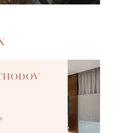
N
 CHODOV
00