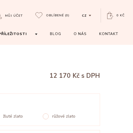
OBLÍBENÉ
(0)
0 KČ
MŮJ ÚČET
CZ
PŘÍLEŽITOSTI
BLOG
O NÁS
KONTAKT
12 170 Kč
s DPH
žluté zlato
růžové zlato