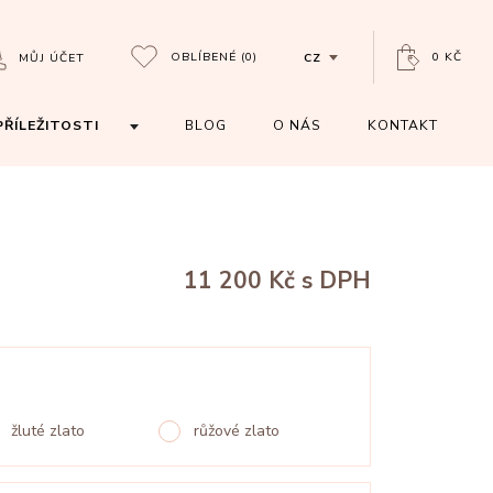
OBLÍBENÉ
(0)
0 KČ
MŮJ ÚČET
CZ
PŘÍLEŽITOSTI
BLOG
O NÁS
KONTAKT
11 200 Kč
s DPH
žluté zlato
růžové zlato