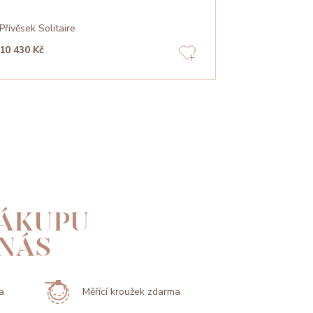
Přívěsek Solitaire
Přívěsek Sun
10 430 Kč
21 830 Kč
ÁKUPU
 NÁS
a
Měřící kroužek zdarma