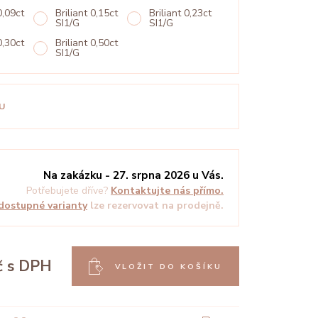
0,09ct
Briliant 0,15ct
Briliant 0,23ct
SI1/G
SI1/G
0,30ct
Briliant 0,50ct
SI1/G
U
Na zakázku - 27. srpna 2026 u Vás.
Potřebujete dříve?
Kontaktujte nás přímo.
dostupné varianty
lze rezervovat na prodejně.
č
s DPH
VLOŽIT DO KOŠÍKU