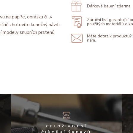
Dárkové balení zdarma
vu na papíře, obrázku či „v
Záruční list garantující 
použitých materiálů a 
ečně zhotovíte konečný návrh.
í modely snubních prstenů
Máte dotaz k produktu?
nám.
CELOŽIVOTNÍ
ČIŠTĚNÍ ŠPERKŮ