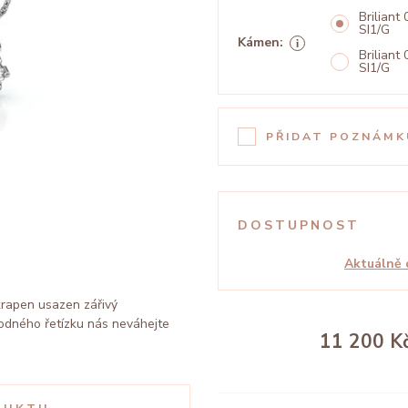
Briliant 
SI1/G
Kámen:
Briliant 
SI1/G
PŘIDAT POZNÁMK
DOSTUPNOST
Aktuálně 
 krapen usazen zářivý
odného řetízku nás neváhejte
11 200 K