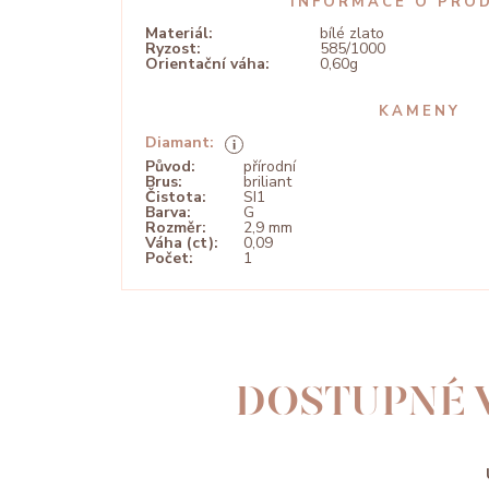
INFORMACE O PRO
Materiál:
bílé zlato
Ryzost:
585/1000
Orientační váha:
0,60g
KAMENY
Diamant:
Původ:
přírodní
Brus:
briliant
Čistota:
SI1
Barva:
G
Rozměr:
2,9 mm
Váha (ct):
0,09
Počet:
1
DOSTUPNÉ 