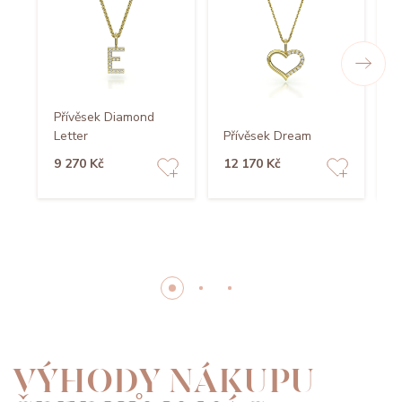
Přívěsek Diamond
Letter
Přívěsek Dream
P
9 270 Kč
12 170 Kč
1
VÝHODY NÁKUPU