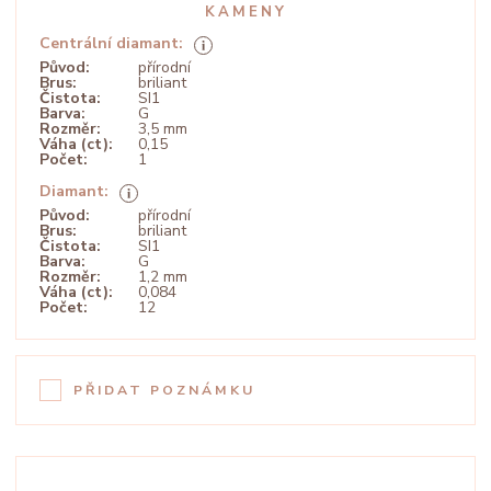
KAMENY
Centrální diamant:
Původ:
přírodní
Brus:
briliant
Čistota:
SI1
Barva:
G
Rozměr:
3,5 mm
Váha (ct):
0,15
Počet:
1
Diamant:
Původ:
přírodní
Brus:
briliant
Čistota:
SI1
Barva:
G
Rozměr:
1,2 mm
Váha (ct):
0,084
Počet:
12
PŘIDAT POZNÁMKU