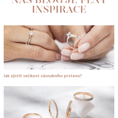
NÁŠ BLOG JE PLNÝ
INSPIRACE
Jak zjistit velikost zásnubního prstenu?