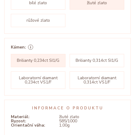
bílé zlato
žluté zlato
růžové zlato
Kámen:
Brilianty 0,234ct SI1/G
Brilianty 0,314ct SI1/G
Laboratorní diamant
Laboratorní diamant
0,234ct VS1/F
0,314ct VS1/F
INFORMACE O PRODUKTU
Materiál:
žluté zlato
Ryzost:
585/1000
Orientační váha:
1,00g