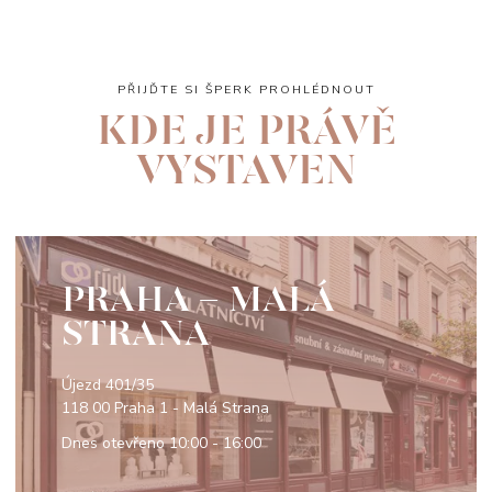
PŘIJĎTE SI ŠPERK PROHLÉDNOUT
KDE JE PRÁVĚ
VYSTAVEN
PRAHA - MALÁ
STRANA
Újezd 401/35
118 00 Praha 1 - Malá Strana
Dnes otevřeno
10:00 - 16:00