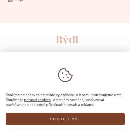
podmínky
Snažíme se náš web neustále vylepšovat. A k tomu potřebujeme data.
Sbíráme je
pomocí cookies
, které nám pomáhají analyzovat
© 2026, Rýdl
návštěvnost a následně přizpůsobit obsah a reklamu.
POVOLIT VŠE