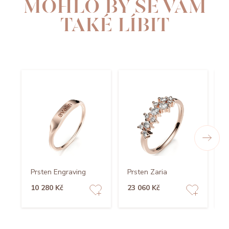
MOHLO BY SE VÁM
TAKÉ LÍBIT
Prsten Engraving
Prsten Zaria
P
10 280 Kč
23 060 Kč
1