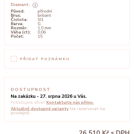
Diamant:
Původ:
přírodní
Brus:
briliant
Čistota:
SI1
Barva:
G
Rozměr:
1,0 mm
Váha (ct):
0,06
Počet:
15
PŘIDAT POZNÁMKU
DOSTUPNOST
Na zakázku - 27. srpna 2026 u Vás.
Potřebujete dříve?
Kontaktujte nás přímo.
Aktuálně dostupné varianty
lze rezervovat na
prodejně.
26 510 Kč
s DPH