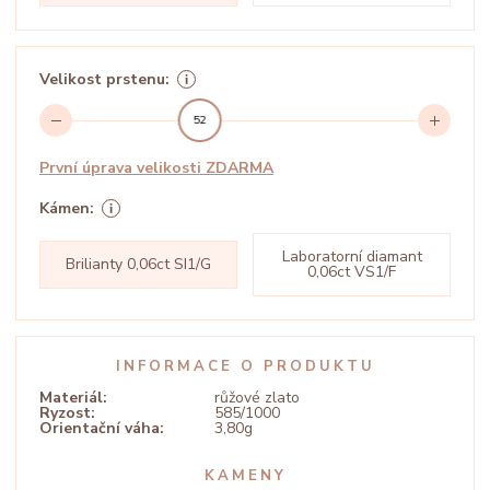
Velikost prstenu:
52
První úprava velikosti ZDARMA
Kámen:
Laboratorní diamant
Brilianty 0,06ct SI1/G
0,06ct VS1/F
INFORMACE O PRODUKTU
Materiál:
růžové zlato
Ryzost:
585/1000
Orientační váha:
3,80g
KAMENY