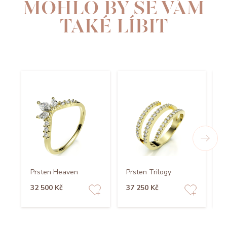
MOHLO BY SE VÁM
TAKÉ LÍBIT
Prsten Heaven
Prsten Trilogy
P
32 500 Kč
37 250 Kč
6