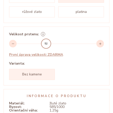
růžové zlato
platina
Velikost prstenu:
52
První úprava velikosti ZDARMA
Varianta:
Bez kamene
INFORMACE O PRODUKTU
Materiál:
žluté zlato
Ryzost:
585/1000
Orientační váha:
1,25g