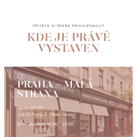
PŘIJĎTE SI ŠPERK PROHLÉDNOUT
KDE JE PRÁVĚ
VYSTAVEN
PRAHA - MALÁ
STRANA
Újezd 401/35
118 00 Praha 1 - Malá Strana
Dnes otevřeno
10:00 - 19:00