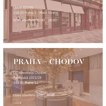
Újezd 401/35
118 00 Praha 1 - Malá Strana
Dnes otevřeno
10:00 - 16:00
PRAHA - CHODOV
OC Westfield Chodov
Roztylská 2321/19
148 00 Praha 11
Dnes otevřeno
9:00 - 21:00