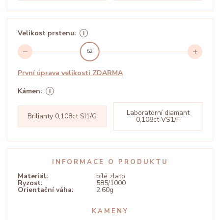
Velikost prstenu:
52
První úprava velikosti ZDARMA
Kámen:
Laboratorní diamant
Brilianty 0,108ct SI1/G
0,108ct VS1/F
INFORMACE O PRODUKTU
Materiál:
bílé zlato
Ryzost:
585/1000
Orientační váha:
2,60g
KAMENY