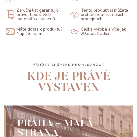
Záruční list garantující
Tento produkt si můžete
pravost použitých
prohlédnout na našich
materiálů a kamenů
prodejnách.
Máte dotaz k produktu?
Česká výroba s více jak
Napište nám.
20letou tradicí
PŘIJĎTE SI ŠPERK PROHLÉDNOUT
KDE JE PRÁVĚ
VYSTAVEN
PRAHA - MALÁ
STRANA