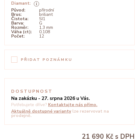
Diamant:
Původ:
přírodní
Brus:
briliant
Čistota:
SI1
Barva:
G
Rozměr:
1,3 mm
Váha (ct):
0,108
Počet:
12
PŘIDAT POZNÁMKU
DOSTUPNOST
Na zakázku - 27. srpna 2026 u Vás.
Potřebujete dříve?
Kontaktujte nás přímo.
Aktuálně dostupné varianty
lze rezervovat na
prodejně.
21 690 Kč
s DPH