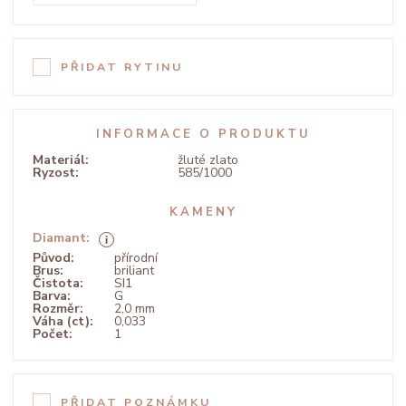
PŘIDAT RYTINU
INFORMACE O PRODUKTU
Materiál:
žluté zlato
Ryzost:
585/1000
KAMENY
Diamant:
Původ:
přírodní
Brus:
briliant
Čistota:
SI1
Barva:
G
Rozměr:
2,0 mm
Váha (ct):
0,033
Počet:
1
PŘIDAT POZNÁMKU