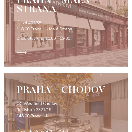
STRANA
Újezd 401/35
118 00 Praha 1 - Malá Strana
Dnes otevřeno
10:00 - 19:00
PRAHA - CHODOV
OC Westfield Chodov
Roztylská 2321/19
148 00 Praha 11
Dnes otevřeno
9:00 - 21:00