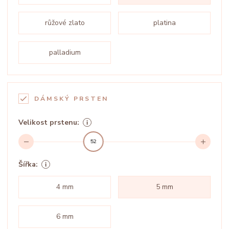
růžové zlato
platina
palladium
DÁMSKÝ PRSTEN
Velikost prstenu:
52
Šířka:
4 mm
5 mm
6 mm