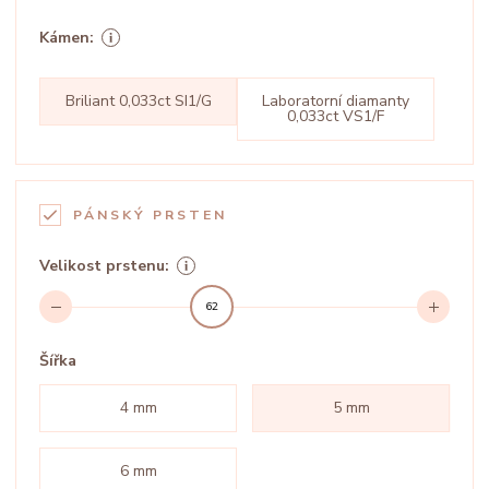
Kámen:
Briliant 0,033ct SI1/G
Laboratorní diamanty
0,033ct VS1/F
PÁNSKÝ PRSTEN
Velikost prstenu:
62
Šířka
4 mm
5 mm
6 mm