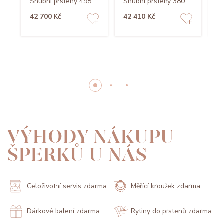
Snubní prsteny 495
Snubní prsteny 380
S
42 700 Kč
42 410 Kč
3
VÝHODY NÁKUPU
ŠPERKŮ U NÁS
Celoživotní servis zdarma
Měřící kroužek zdarma
Dárkové balení zdarma
Rytiny do prstenů zdarma