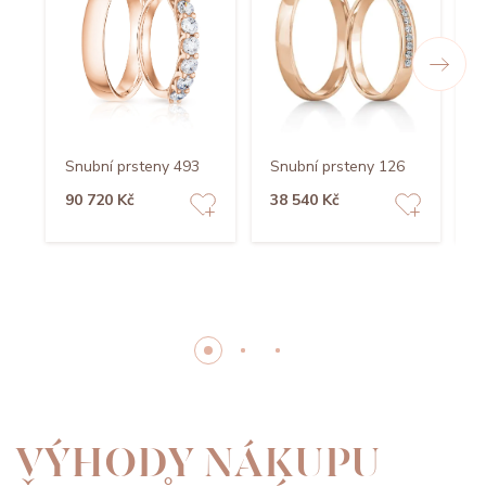
Snubní prsteny 493
Snubní prsteny 126
S
90 720 Kč
38 540 Kč
4
VÝHODY NÁKUPU