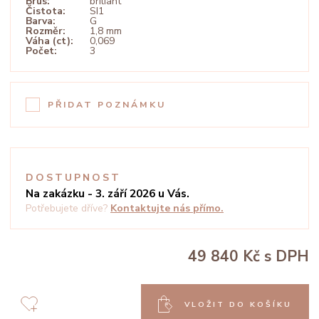
Brus:
briliant
Čistota:
SI1
Barva:
G
Rozměr:
1,8 mm
Váha (ct):
0,069
Počet:
3
PŘIDAT POZNÁMKU
DOSTUPNOST
Na zakázku - 3. září 2026 u Vás.
Potřebujete dříve?
Kontaktujte nás přímo.
49 840 Kč
s DPH
VLOŽIT DO KOŠÍKU