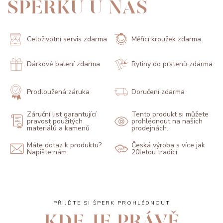
ŠPERKŮ U NÁS
Celoživotní servis zdarma
Měřící kroužek zdarma
Dárkové balení zdarma
Rytiny do prstenů zdarma
Prodloužená záruka
Doručení zdarma
Záruční list garantující
Tento produkt si můžete
pravost použitých
prohlédnout na našich
materiálů a kamenů
prodejnách.
Máte dotaz k produktu?
Česká výroba s více jak
Napište nám.
20letou tradicí
PŘIJĎTE SI ŠPERK PROHLÉDNOUT
KDE JE PRÁVĚ