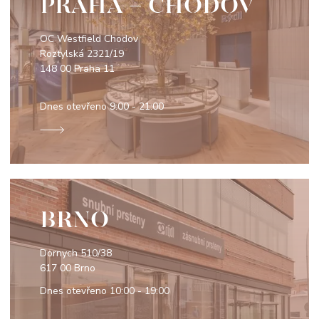
PRAHA - CHODOV
OC Westfield Chodov
Roztylská 2321/19
148 00 Praha 11
Dnes otevřeno
9:00 - 21:00
BRNO
Dornych 510/38
617 00 Brno
Dnes otevřeno
10:00 - 19:00