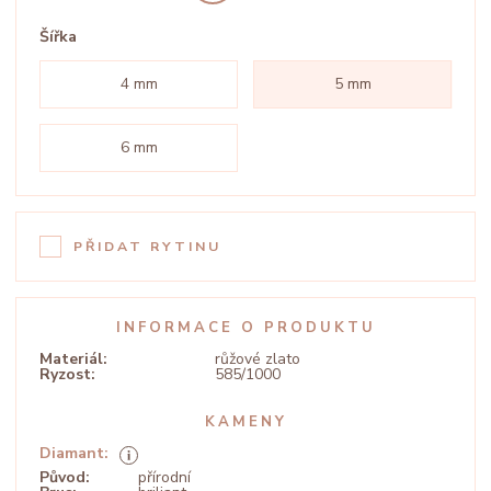
Šířka
4 mm
5 mm
6 mm
PŘIDAT RYTINU
INFORMACE O PRODUKTU
Materiál:
růžové zlato
Ryzost:
585/1000
KAMENY
Diamant:
Původ:
přírodní