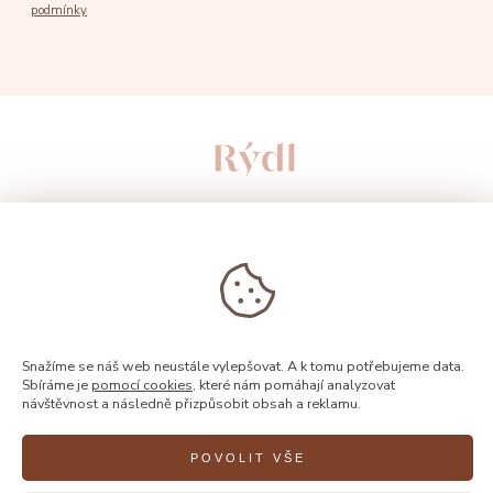
podmínky
Snažíme se náš web neustále vylepšovat. A k tomu potřebujeme data.
Sbíráme je
pomocí cookies
, které nám pomáhají analyzovat
návštěvnost a následně přizpůsobit obsah a reklamu.
© 2026, Rýdl
POVOLIT VŠE