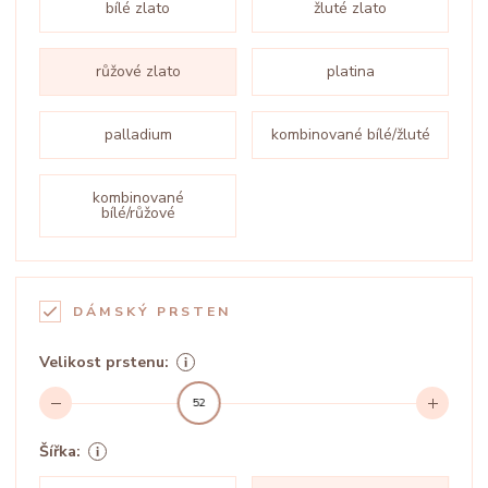
bílé zlato
žluté zlato
růžové zlato
platina
palladium
kombinované bílé/žluté
kombinované
bílé/růžové
DÁMSKÝ PRSTEN
Velikost prstenu:
52
Šířka: