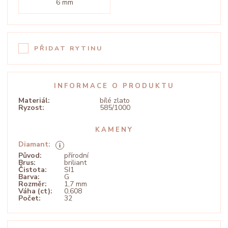
6 mm
PŘIDAT RYTINU
INFORMACE O PRODUKTU
Materiál:
bílé zlato
Ryzost:
585/1000
KAMENY
Diamant:
Původ:
přírodní
Brus:
briliant
Čistota:
SI1
Barva:
G
Rozměr:
1,7 mm
Váha (ct):
0,608
Počet:
32