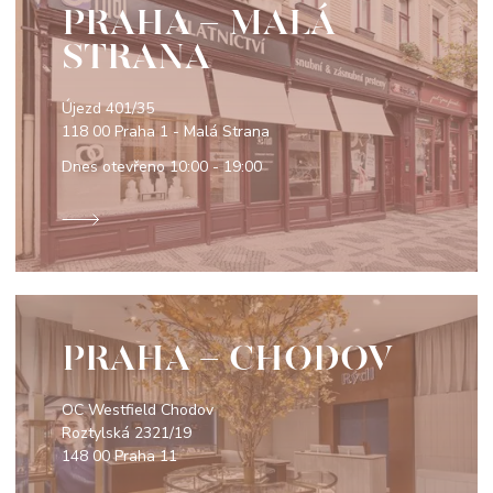
PRAHA - MALÁ
STRANA
Újezd 401/35
118 00 Praha 1 - Malá Strana
Dnes otevřeno
10:00 - 19:00
PRAHA - CHODOV
OC Westfield Chodov
Roztylská 2321/19
148 00 Praha 11