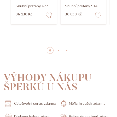
Snubní prsteny 477
Snubní prsteny 914
S
36 130 Kč
38 030 Kč
4
VÝHODY NÁKUPU
ŠPERKŮ U NÁS
Celoživotní servis zdarma
Měřící kroužek zdarma
Dárkové balení zdarma
Rytiny do prstenů zdarma