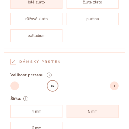
bílé zlato
žluté zlato
růžové zlato
platina
palladium
DÁMSKÝ PRSTEN
Velikost prstenu:
52
Šířka:
4 mm
5 mm
6 mm