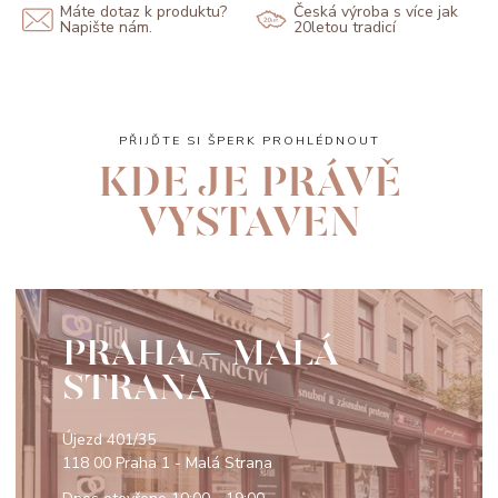
Máte dotaz k produktu?
Česká výroba s více jak
Napište nám.
20letou tradicí
PŘIJĎTE SI ŠPERK PROHLÉDNOUT
KDE JE PRÁVĚ
VYSTAVEN
PRAHA - MALÁ
STRANA
Újezd 401/35
118 00 Praha 1 - Malá Strana