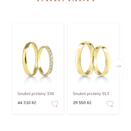
Snubní prsteny 336
Snubní prsteny 913
S
44 310 Kč
29 550 Kč
3