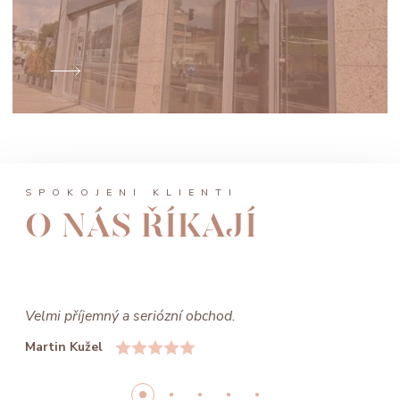
SPOKOJENÍ KLIENTI
O NÁS ŘÍKAJÍ
Krásné, jednoduché, rytina opět dle našich představ,
skvělý servis a super ceny!
kvesela