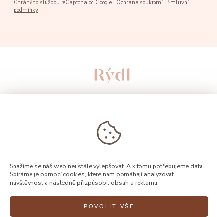
Chráněno službou reCaptcha od Google |
Ochrana soukromí
|
Smluvní
podmínky
Snažíme se náš web neustále vylepšovat. A k tomu potřebujeme data.
Sbíráme je
pomocí cookies
, které nám pomáhají analyzovat
návštěvnost a následně přizpůsobit obsah a reklamu.
© 2026, Rýdl
POVOLIT VŠE