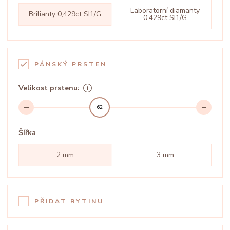
Laboratorní diamanty
Brilianty 0,429ct SI1/G
0,429ct SI1/G
PÁNSKÝ PRSTEN
Velikost prstenu:
62
Šířka
2 mm
3 mm
PŘIDAT RYTINU