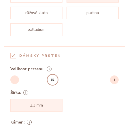
růžové zlato
platina
palladium
DÁMSKÝ PRSTEN
Velikost prstenu:
52
Šířka:
2.3 mm
Kámen: