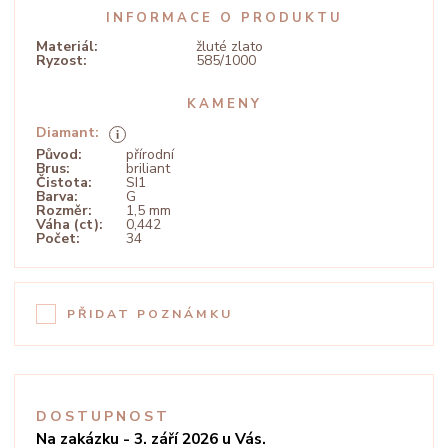
INFORMACE O PRODUKTU
Materiál:
žluté zlato
Ryzost:
585/1000
KAMENY
Diamant:
Původ:
přírodní
Brus:
briliant
Čistota:
SI1
Barva:
G
Rozměr:
1,5 mm
Váha (ct):
0,442
Počet:
34
PŘIDAT POZNÁMKU
DOSTUPNOST
Na zakázku - 3. září 2026 u Vás.